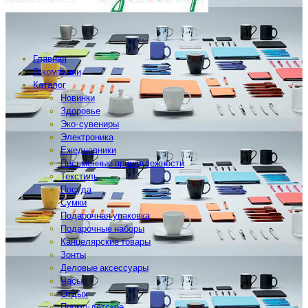
Главная
О компании
Каталог
Новинки
Здоровье
Эко-сувениры
Электроника
Ежедневники
Письменные принадлежности
Текстиль
Посуда
Сумки
Подарочная упаковка
Подарочные наборы
Канцелярские товары
Зонты
Деловые аксессуары
Часы
Отдых
Промо-детское