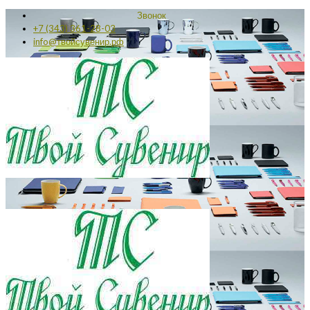
Звонок
+7 (343) 361-28-03
info@твойсувенир.рф