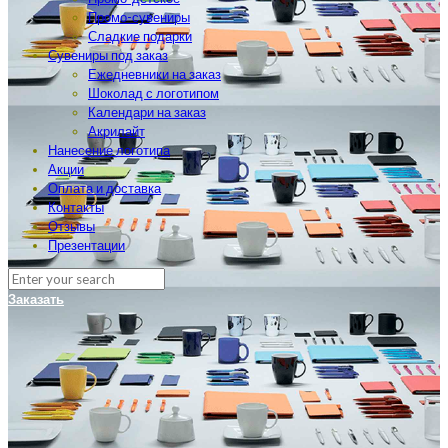
Промо-сувениры
Сладкие подарки
Сувениры под заказ
Ежедневники на заказ
Шоколад с логотипом
Календари на заказ
Акрилайт
Нанесение логотипа
Акции
Оплата и доставка
Контакты
Отзывы
Презентации
Заказать