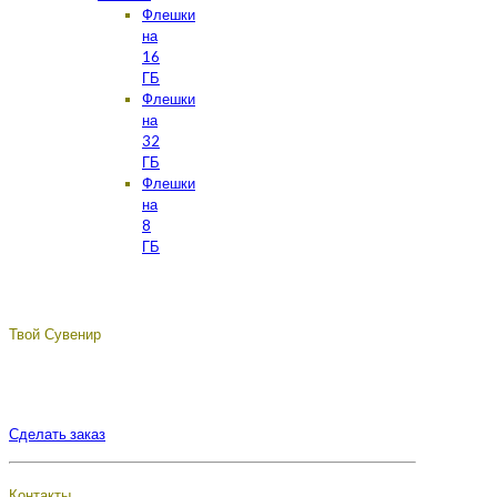
Флешки
на
16
ГБ
Флешки
на
32
ГБ
Флешки
на
8
ГБ
Твой Сувенир
Подберём, разработаем, сделаем, доставим - лучший
сувенир с логотипом вашей компании.
Сделать заказ
Контакты