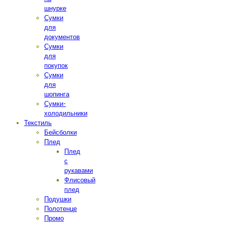
шнурке
Сумки
для
документов
Сумки
для
покупок
Сумки
для
шопинга
Сумки-
холодильники
Текстиль
Бейсболки
Плед
Плед
с
рукавами
Флисовый
плед
Подушки
Полотенце
Промо