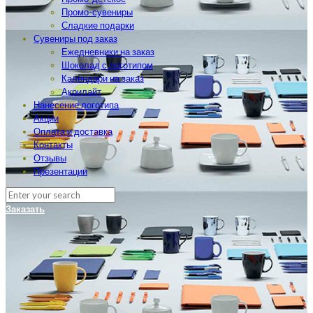
Промо-сувениры
Сладкие подарки
Сувениры под заказ
Ежедневники на заказ
Шоколад с логотипом
Календари на заказ
Акрилайт
Нанесение логотипа
Акции
Оплата и доставка
Контакты
Отзывы
Презентации
Заказать