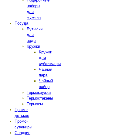
Подарочные
наборы
для
мужчин
Посуда
Бутылки
для
воды
Кружки
Кружки
для
сублимации
Чайная
пара
Чайный
набор
Термокружки
Термостаканы
Термосы
Промо-
детское
Промо-
сувениры
Сладкие