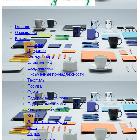
Главная
О компании
Каталог
Новинки
Здоровье
Эко-сувениры
Электроника
Ежедневники
Письменные принадлежности
Текстиль
Посуда
Сумки
Подарочная упаковка
Подарочные наборы
Канцелярские товары
Зонты
Деловые аксессуары
Часы
Отдых
Промо-детское