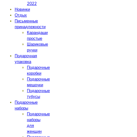
2022
Новинки
Отдых
Письменные
принадлежности
Карандаши
простые
Шариковые
ручки
Подарочная
упаковка
Подарочные
коробки
Подарочные
мешочки
Подарочные
тубусы
Подарочные
наборы
Подарочные
наборы
для
женщин