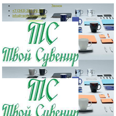
Звонок
+7 (343) 361-28-03
info@твойсувенир.рф