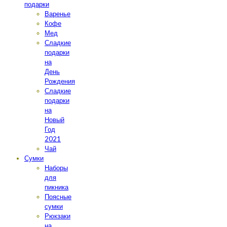
подарки
Варенье
Кофе
Мед
Сладкие
подарки
на
День
Рождения
Сладкие
подарки
на
Новый
Год
2021
Чай
Сумки
Наборы
для
пикника
Поясные
сумки
Рюкзаки
на