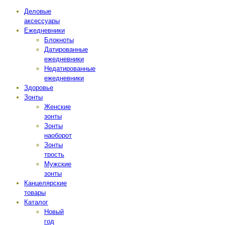
Деловые
аксессуары
Ежедневники
Блокноты
Датированные
ежедневники
Недатированные
ежедневники
Здоровье
Зонты
Женские
зонты
Зонты
наоборот
Зонты
трость
Мужские
зонты
Канцелярские
товары
Каталог
Новый
год