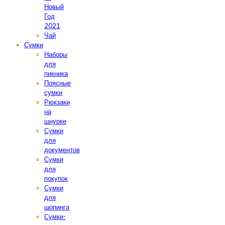
Новый
Год
2021
Чай
Сумки
Наборы
для
пикника
Поясные
сумки
Рюкзаки
на
шнурке
Сумки
для
документов
Сумки
для
покупок
Сумки
для
шопинга
Сумки-