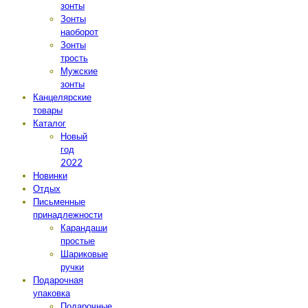
зонты
Зонты
наоборот
Зонты
трость
Мужские
зонты
Канцелярские
товары
Каталог
Новый
год
2022
Новинки
Отдых
Письменные
принадлежности
Карандаши
простые
Шариковые
ручки
Подарочная
упаковка
Подарочные