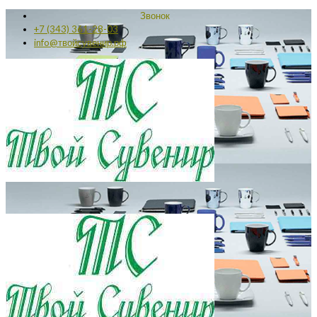
Звонок
+7 (343) 361-28-03
info@твойсувенир.рф