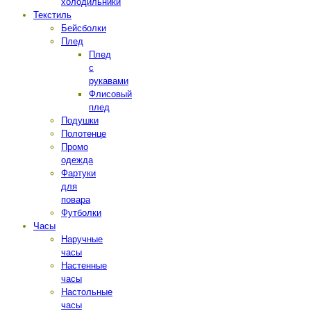
холодильники
Текстиль
Бейсболки
Плед
Плед
с
рукавами
Флисовый
плед
Подушки
Полотенце
Промо
одежда
Фартуки
для
повара
Футболки
Часы
Наручные
часы
Настенные
часы
Настольные
часы