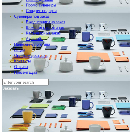
Промо-сувениры
Сладкие подарки
Сувениры под заказ
Ежедневники на заказ
Шоколад с логотипом
Календари на заказ
Акрилайт
Нанесение логотипа
Акции
Оплата и доставка
Контакты
Отзывы
Презентации
Заказать