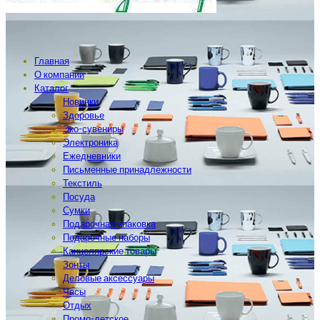
Главная
О компании
Каталог
Новинки
Здоровье
Эко-сувениры
Электроника
Ежедневники
Письменные принадлежности
Текстиль
Посуда
Сумки
Подарочная упаковка
Подарочные наборы
Канцелярские товары
Зонты
Деловые аксессуары
Часы
Отдых
Промо-детское