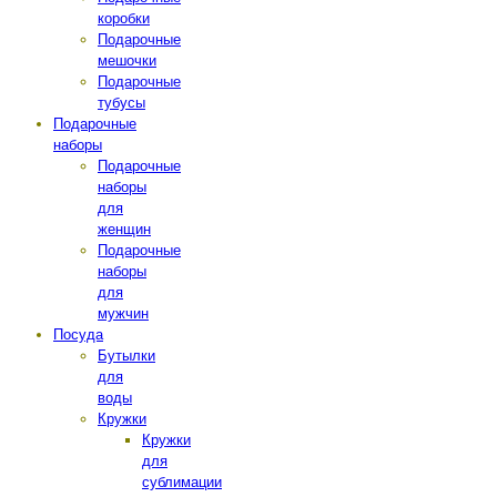
коробки
Подарочные
мешочки
Подарочные
тубусы
Подарочные
наборы
Подарочные
наборы
для
женщин
Подарочные
наборы
для
мужчин
Посуда
Бутылки
для
воды
Кружки
Кружки
для
сублимации