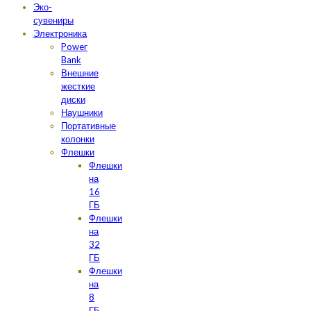
Эко-
сувениры
Электроника
Power
Bank
Внешние
жесткие
диски
Наушники
Портативные
колонки
Флешки
Флешки
на
16
ГБ
Флешки
на
32
ГБ
Флешки
на
8
ГБ