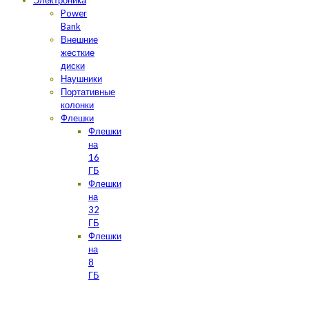
Электроника
Power
Bank
Внешние
жесткие
диски
Наушники
Портативные
колонки
Флешки
Флешки
на
16
ГБ
Флешки
на
32
ГБ
Флешки
на
8
ГБ