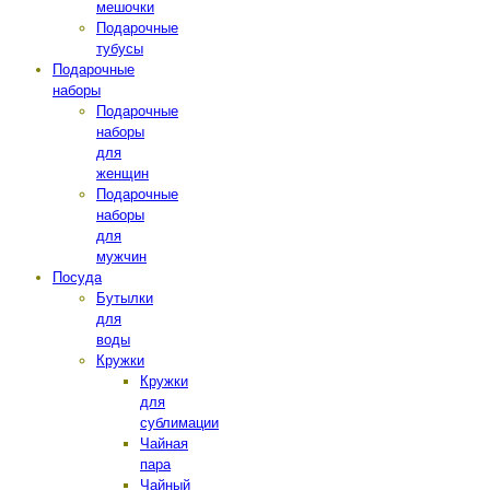
мешочки
Подарочные
тубусы
Подарочные
наборы
Подарочные
наборы
для
женщин
Подарочные
наборы
для
мужчин
Посуда
Бутылки
для
воды
Кружки
Кружки
для
сублимации
Чайная
пара
Чайный