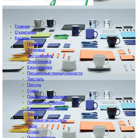
Главная
О компании
Каталог
Новинки
Здоровье
Эко-сувениры
Электроника
Ежедневники
Письменные принадлежности
Текстиль
Посуда
Сумки
Подарочная упаковка
Подарочные наборы
Канцелярские товары
Зонты
Деловые аксессуары
Часы
Отдых
Промо-детское