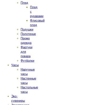
Плед
Плед
с
рукавами
Флисовый
плед
Подушки
Полотенце
Промо
одежда
Фартуки
для
повара
Футболки
Часы
Наручные
часы
Настенные
часы
Настольные
часы
Эко-
сувениры