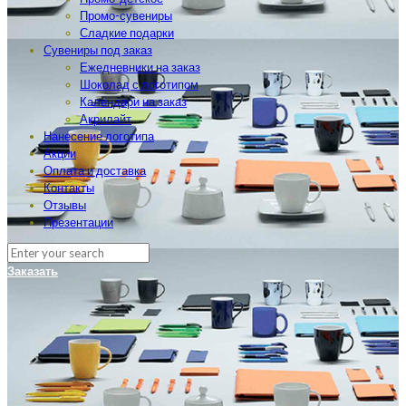
Промо-сувениры
Сладкие подарки
Сувениры под заказ
Ежедневники на заказ
Шоколад с логотипом
Календари на заказ
Акрилайт
Нанесение логотипа
Акции
Оплата и доставка
Контакты
Отзывы
Презентации
Заказать