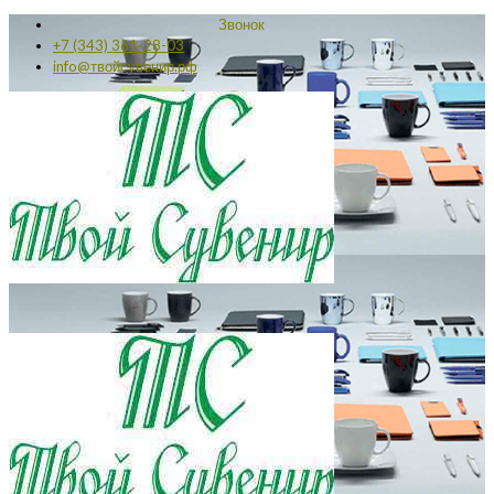
Звонок
+7 (343) 361-28-03
info@твойсувенир.рф