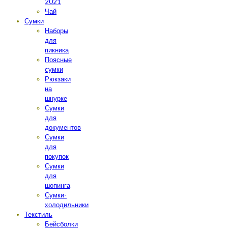
2021
Чай
Сумки
Наборы
для
пикника
Поясные
сумки
Рюкзаки
на
шнурке
Сумки
для
документов
Сумки
для
покупок
Сумки
для
шопинга
Сумки-
холодильники
Текстиль
Бейсболки