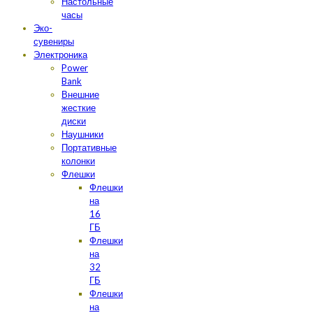
Настольные
часы
Эко-
сувениры
Электроника
Power
Bank
Внешние
жесткие
диски
Наушники
Портативные
колонки
Флешки
Флешки
на
16
ГБ
Флешки
на
32
ГБ
Флешки
на