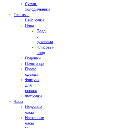
Сумки-
холодильники
Текстиль
Бейсболки
Плед
Плед
с
рукавами
Флисовый
плед
Подушки
Полотенце
Промо
одежда
Фартуки
для
повара
Футболки
Часы
Наручные
часы
Настенные
часы