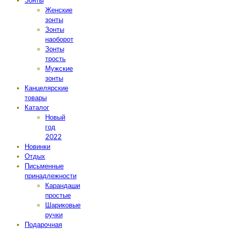
Зонты
Женские
зонты
Зонты
наоборот
Зонты
трость
Мужские
зонты
Канцелярские
товары
Каталог
Новый
год
2022
Новинки
Отдых
Письменные
принадлежности
Карандаши
простые
Шариковые
ручки
Подарочная