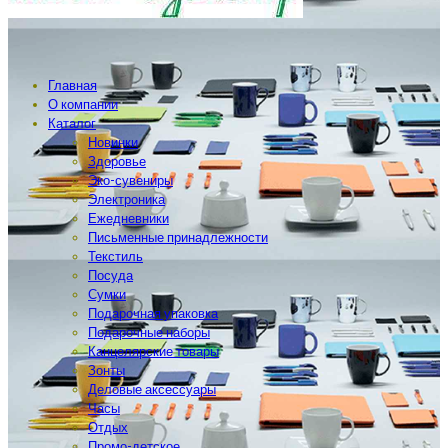
Главная
О компании
Каталог
Новинки
Здоровье
Эко-сувениры
Электроника
Ежедневники
Письменные принадлежности
Текстиль
Посуда
Сумки
Подарочная упаковка
Подарочные наборы
Канцелярские товары
Зонты
Деловые аксессуары
Часы
Отдых
Промо-детское