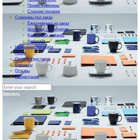
Промо-сувениры
Сладкие подарки
Сувениры под заказ
Ежедневники на заказ
Шоколад с логотипом
Календари на заказ
Акрилайт
Нанесение логотипа
Акции
Оплата и доставка
Контакты
Отзывы
Презентации
Заказать