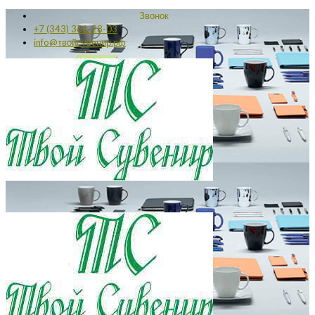
Звонок
+7 (343) 361-28-03
info@твойсувенир.рф