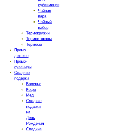
сублимации
Чайная
пара
Чайный
набор
Термокружки
Термостаканы
Термосы
Промо-
детское
Промо-
сувениры
Сладкие
подарки
Варенье
Кофе
Мед
Сладкие
подарки
на
День
Рождения
Сладкие