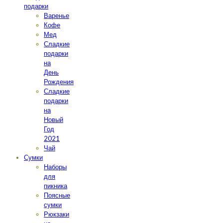
подарки
Варенье
Кофе
Мед
Сладкие
подарки
на
День
Рождения
Сладкие
подарки
на
Новый
Год
2021
Чай
Сумки
Наборы
для
пикника
Поясные
сумки
Рюкзаки