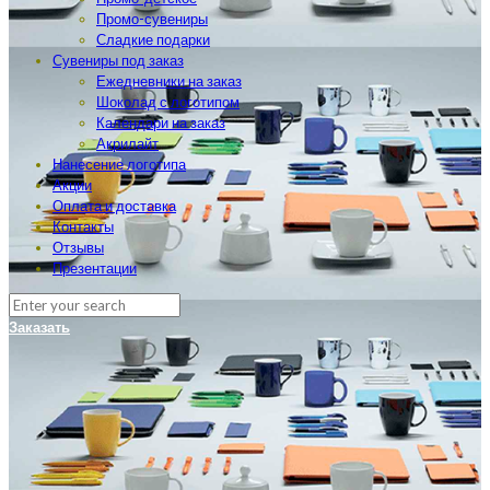
Промо-сувениры
Сладкие подарки
Сувениры под заказ
Ежедневники на заказ
Шоколад с логотипом
Календари на заказ
Акрилайт
Нанесение логотипа
Акции
Оплата и доставка
Контакты
Отзывы
Презентации
Заказать