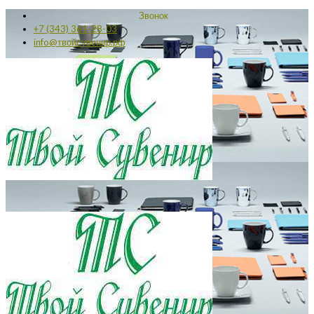
Звонок
+7 (343) 361-28-03
info@твойсувенир.рф