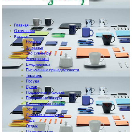
Главная
О компании
Каталог
Новинки
Здоровье
Эко-сувениры
Электроника
Ежедневники
Письменные принадлежности
Текстиль
Посуда
Сумки
Подарочная упаковка
Подарочные наборы
Канцелярские товары
Зонты
Деловые аксессуары
Часы
Отдых
Промо-детское