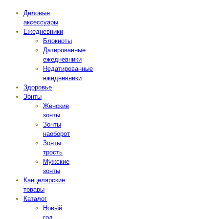
Деловые
аксессуары
Ежедневники
Блокноты
Датированные
ежедневники
Недатированные
ежедневники
Здоровье
Зонты
Женские
зонты
Зонты
наоборот
Зонты
трость
Мужские
зонты
Канцелярские
товары
Каталог
Новый
год