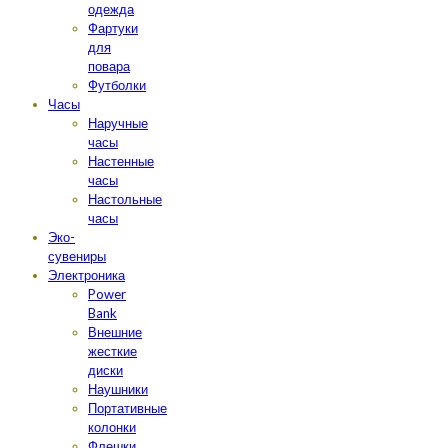
одежда
Фартуки
для
повара
Футболки
Часы
Наручные
часы
Настенные
часы
Настольные
часы
Эко-
сувениры
Электроника
Power
Bank
Внешние
жесткие
диски
Наушники
Портативные
колонки
Флешки