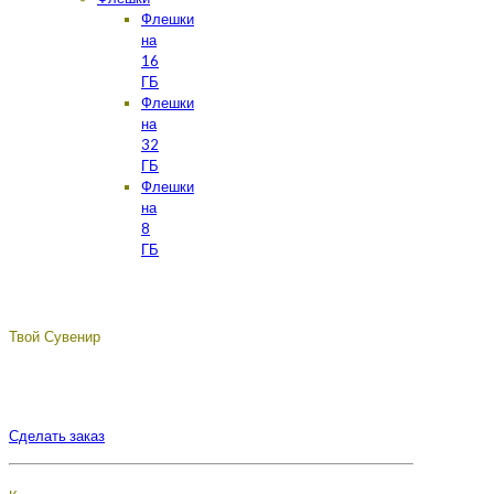
Флешки
на
16
ГБ
Флешки
на
32
ГБ
Флешки
на
8
ГБ
Твой Сувенир
Подберём, разработаем, сделаем, доставим - лучший
сувенир с логотипом вашей компании.
Сделать заказ