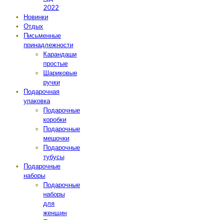
2022
Новинки
Отдых
Письменные
принадлежности
Карандаши
простые
Шариковые
ручки
Подарочная
упаковка
Подарочные
коробки
Подарочные
мешочки
Подарочные
тубусы
Подарочные
наборы
Подарочные
наборы
для
женщин