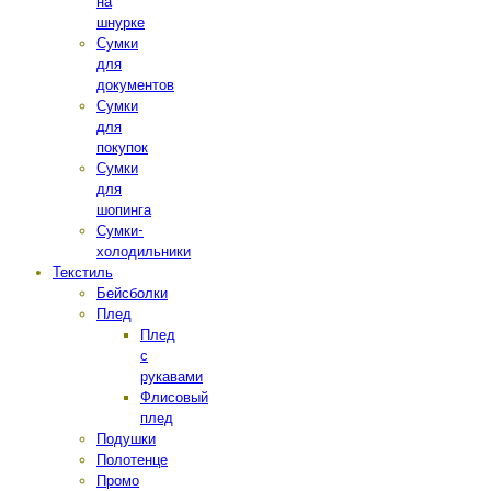
на
шнурке
Сумки
для
документов
Сумки
для
покупок
Сумки
для
шопинга
Сумки-
холодильники
Текстиль
Бейсболки
Плед
Плед
с
рукавами
Флисовый
плед
Подушки
Полотенце
Промо