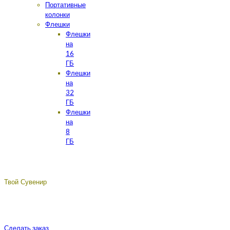
Портативные
колонки
Флешки
Флешки
на
16
ГБ
Флешки
на
32
ГБ
Флешки
на
8
ГБ
Твой Сувенир
Подберём, разработаем, сделаем, доставим - лучший
сувенир с логотипом вашей компании.
Сделать заказ