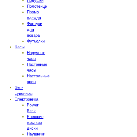
Подушки
Полотенце
Промо
одежда
Фартуки
для
повара
Футболки
Часы
Наручные
часы
Настенные
часы
Настольные
часы
Эко-
сувениры
Электроника
Power
Bank
Внешние
жесткие
диски
Наушники