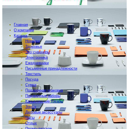
Главная
О компании
Каталог
Новинки
Здоровье
Эко-сувениры
Электроника
Ежедневники
Письменные принадлежности
Текстиль
Посуда
Сумки
Подарочная упаковка
Подарочные наборы
Канцелярские товары
Зонты
Деловые аксессуары
Часы
Отдых
Промо-детское