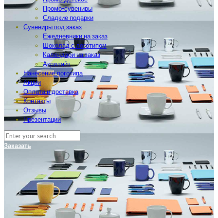
Промо-сувениры
Сладкие подарки
Сувениры под заказ
Ежедневники на заказ
Шоколад с логотипом
Календари на заказ
Акрилайт
Нанесение логотипа
Акции
Оплата и доставка
Контакты
Отзывы
Презентации
Заказать