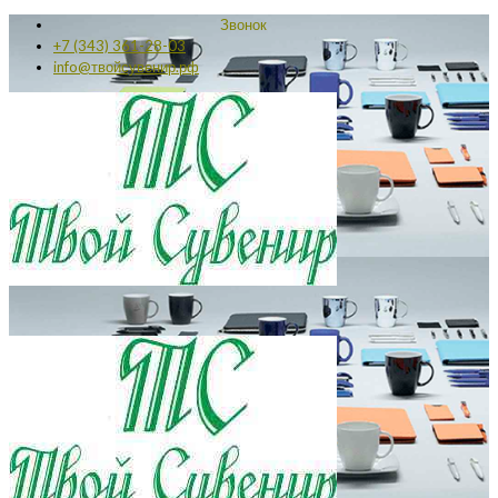
Звонок
+7 (343) 361-28-03
info@твойсувенир.рф