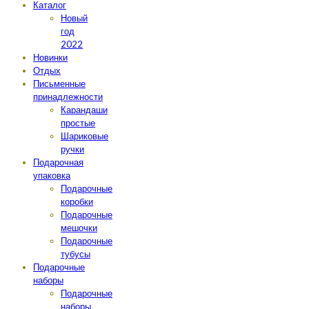
Каталог
Новый
год
2022
Новинки
Отдых
Письменные
принадлежности
Карандаши
простые
Шариковые
ручки
Подарочная
упаковка
Подарочные
коробки
Подарочные
мешочки
Подарочные
тубусы
Подарочные
наборы
Подарочные
наборы