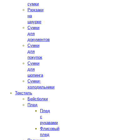
сумки
Рюкзаки
на
шнурке
Сумки
для
документов
Сумки
для
покупок
Сумки
для
шопинга
Сумки-
холодильники
Текстиль
Бейсболки
Плед
Плед
с
рукавами
Флисовый
плед