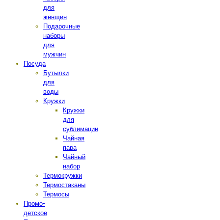
для
женщин
Подарочные
наборы
для
мужчин
Посуда
Бутылки
для
воды
Кружки
Кружки
для
сублимации
Чайная
пара
Чайный
набор
Термокружки
Термостаканы
Термосы
Промо-
детское