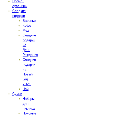
Промо-
сувениры
Сладкие
подарки
Варенье
Кофе
Мед
Сладкие
подарки
на
День
Рождения
Сладкие
подарки
на
Новый
Год
2021
Чай
Сумки
Наборы
для
пикника
Поясные