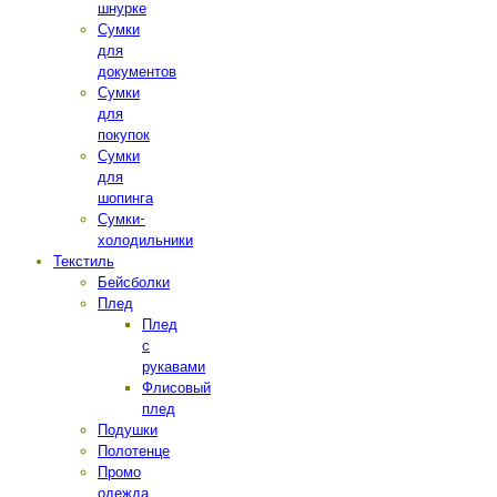
шнурке
Сумки
для
документов
Сумки
для
покупок
Сумки
для
шопинга
Сумки-
холодильники
Текстиль
Бейсболки
Плед
Плед
с
рукавами
Флисовый
плед
Подушки
Полотенце
Промо
одежда