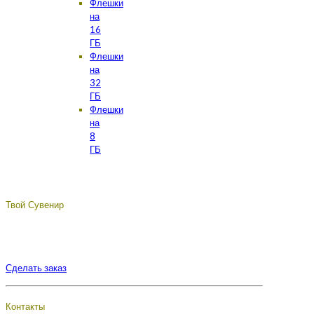
Флешки
на
16
ГБ
Флешки
на
32
ГБ
Флешки
на
8
ГБ
Твой Сувенир
Подберём, разработаем, сделаем, доставим - лучший
сувенир с логотипом вашей компании.
Сделать заказ
Контакты