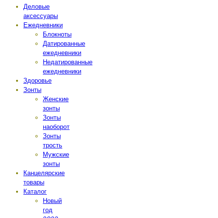
Деловые
аксессуары
Ежедневники
Блокноты
Датированные
ежедневники
Недатированные
ежедневники
Здоровье
Зонты
Женские
зонты
Зонты
наоборот
Зонты
трость
Мужские
зонты
Канцелярские
товары
Каталог
Новый
год