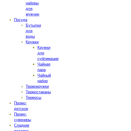
наборы
для
мужчин
Посуда
Бутылки
для
воды
Кружки
Кружки
для
сублимации
Чайная
пара
Чайный
набор
Термокружки
Термостаканы
Термосы
Промо-
детское
Промо-
сувениры
Сладкие
подарки