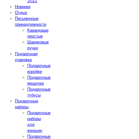
2022
Новинки
Отдых
Письменные
принадлежности
Карандаши
простые
Шариковые
ручки
Подарочная
упаковка
Подарочные
коробки
Подарочные
мешочки
Подарочные
тубусы
Подарочные
наборы
Подарочные
наборы
для
женщин
Подарочные