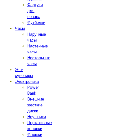
Фартуки
для
повара
Футболки
Часы
Наручные
часы
Настенные
часы
Настольные
часы
Эко-
сувениры
Электроника
Power
Bank
Внешние
жесткие
диски
Наушники
Портативные
колонки
Флешки