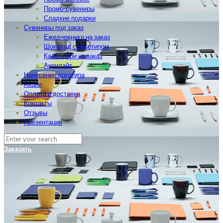
Промо-сувениры
Сладкие подарки
Сувениры под заказ
Ежедневники на заказ
Шоколад с логотипом
Календари на заказ
Акрилайт
Нанесение логотипа
Акции
Оплата и доставка
Контакты
Отзывы
Презентации
Заказать