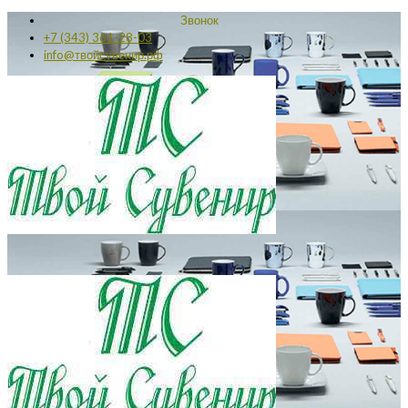
Звонок
+7 (343) 361-28-03
info@твойсувенир.рф