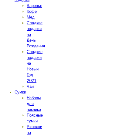
Варенье
Кофе
Мед
Сладкие
подарки
на
День
Рождения
Сладкие
подарки
на
Новый
Год
2021
Чай
Сумки
Наборы
для
пикника
Поясные
сумки
Рюкзаки
на