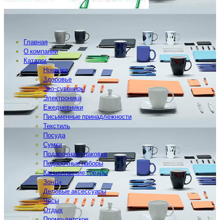
Главная
О компании
Каталог
Новинки
Здоровье
Эко-сувениры
Электроника
Ежедневники
Письменные принадлежности
Текстиль
Посуда
Сумки
Подарочная упаковка
Подарочные наборы
Канцелярские товары
Зонты
Деловые аксессуары
Часы
Отдых
Промо-детское