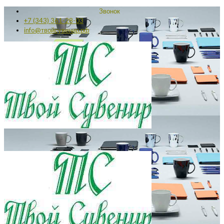
Звонок
+7 (343) 361-28-03
info@твойсувенир.рф