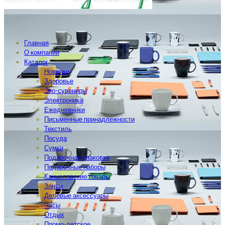
Главная
О компании
Каталог
Новинки
Здоровье
Эко-сувениры
Электроника
Ежедневники
Письменные принадлежности
Текстиль
Посуда
Сумки
Подарочная упаковка
Подарочные наборы
Канцелярские товары
Зонты
Деловые аксессуары
Часы
Отдых
Промо-детское