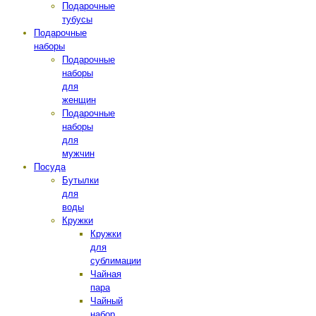
Подарочные
тубусы
Подарочные
наборы
Подарочные
наборы
для
женщин
Подарочные
наборы
для
мужчин
Посуда
Бутылки
для
воды
Кружки
Кружки
для
сублимации
Чайная
пара
Чайный
набор