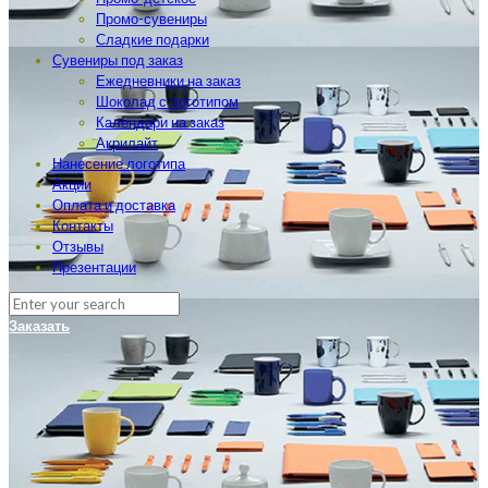
Промо-сувениры
Сладкие подарки
Сувениры под заказ
Ежедневники на заказ
Шоколад с логотипом
Календари на заказ
Акрилайт
Нанесение логотипа
Акции
Оплата и доставка
Контакты
Отзывы
Презентации
Заказать