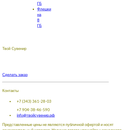
ГБ
Флешки
на
8
ГБ
Твой Сувенир
Подберём, разработаем, сделаем, доставим - лучший
сувенир с логотипом вашей компании.
Сделать заказ
Контакты
+7 (343) 361-28-03
+7 904-38-46-590
info@твойсувенир.рф
Представленные цены не являются публичной офертой и носят