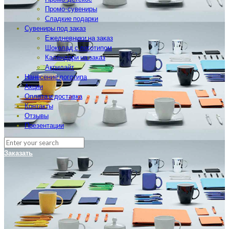
Промо-сувениры
Сладкие подарки
Сувениры под заказ
Ежедневники на заказ
Шоколад с логотипом
Календари на заказ
Акрилайт
Нанесение логотипа
Акции
Оплата и доставка
Контакты
Отзывы
Презентации
Заказать