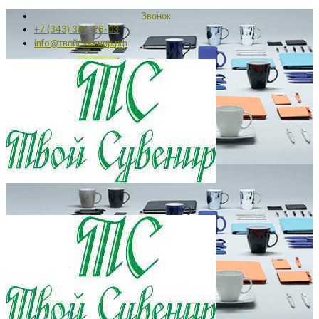
Звонок
+7 (343) 361-28-03
info@твойсувенир.рф