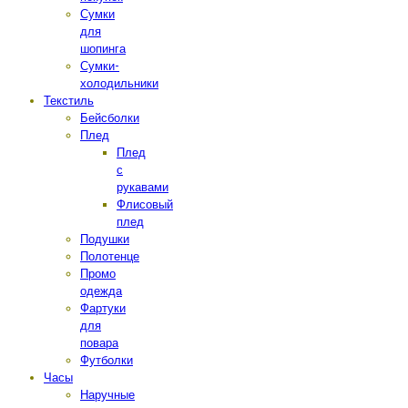
Сумки
для
шопинга
Сумки-
холодильники
Текстиль
Бейсболки
Плед
Плед
с
рукавами
Флисовый
плед
Подушки
Полотенце
Промо
одежда
Фартуки
для
повара
Футболки
Часы
Наручные