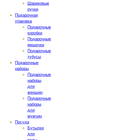
Шариковые
ручки
Подарочная
упаковка
Подарочные
коробки
Подарочные
мешочки
Подарочные
тубусы
Подарочные
наборы
Подарочные
наборы
для
женщин
Подарочные
наборы
для
мужчин
Посуда
Бутылки
для
воды