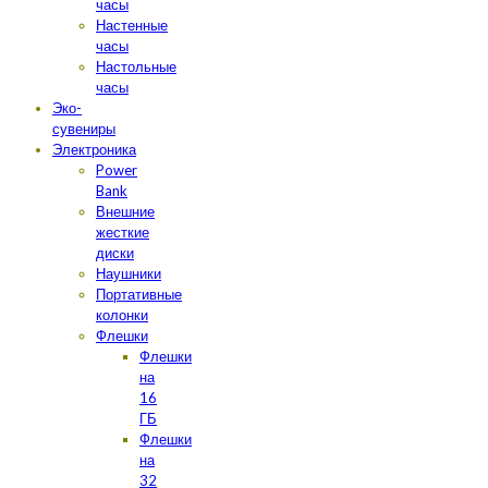
часы
Настенные
часы
Настольные
часы
Эко-
сувениры
Электроника
Power
Bank
Внешние
жесткие
диски
Наушники
Портативные
колонки
Флешки
Флешки
на
16
ГБ
Флешки
на
32