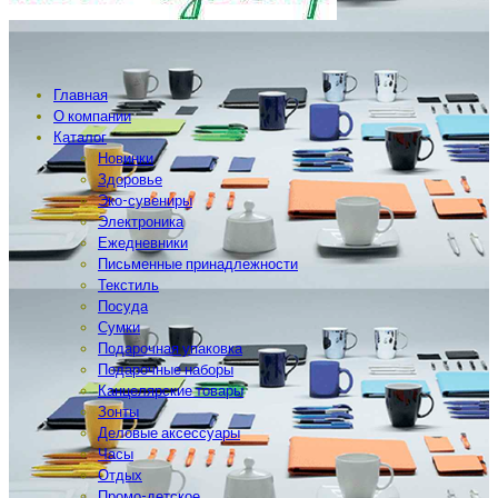
Главная
О компании
Каталог
Новинки
Здоровье
Эко-сувениры
Электроника
Ежедневники
Письменные принадлежности
Текстиль
Посуда
Сумки
Подарочная упаковка
Подарочные наборы
Канцелярские товары
Зонты
Деловые аксессуары
Часы
Отдых
Промо-детское