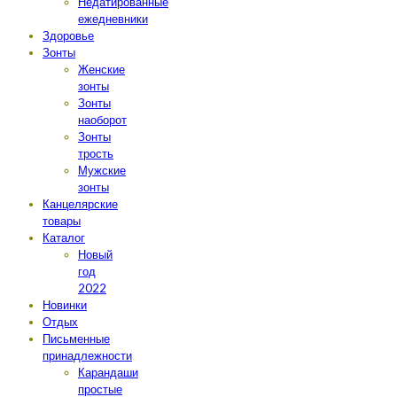
Недатированные
ежедневники
Здоровье
Зонты
Женские
зонты
Зонты
наоборот
Зонты
трость
Мужские
зонты
Канцелярские
товары
Каталог
Новый
год
2022
Новинки
Отдых
Письменные
принадлежности
Карандаши
простые