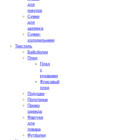
для
покупок
Сумки
для
шопинга
Сумки-
холодильники
Текстиль
Бейсболки
Плед
Плед
с
рукавами
Флисовый
плед
Подушки
Полотенце
Промо
одежда
Фартуки
для
повара
Футболки