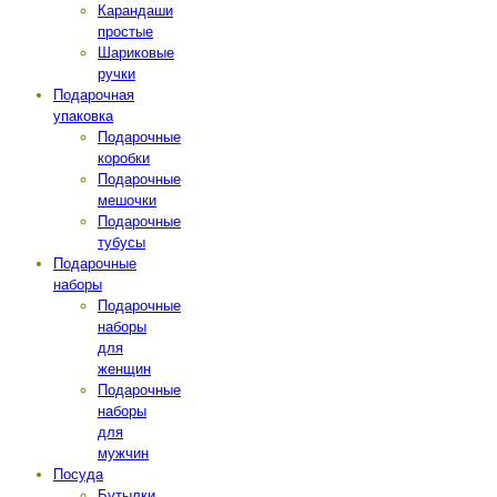
Карандаши
простые
Шариковые
ручки
Подарочная
упаковка
Подарочные
коробки
Подарочные
мешочки
Подарочные
тубусы
Подарочные
наборы
Подарочные
наборы
для
женщин
Подарочные
наборы
для
мужчин
Посуда
Бутылки