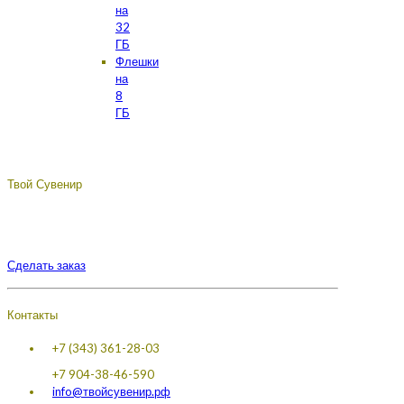
на
32
ГБ
Флешки
на
8
ГБ
Твой Сувенир
Подберём, разработаем, сделаем, доставим - лучший
сувенир с логотипом вашей компании.
Сделать заказ
Контакты
+7 (343) 361-28-03
+7 904-38-46-590
info@твойсувенир.рф