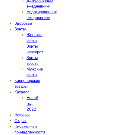
Датированные
ежедневники
Недатированные
ежедневники
Здоровье
Зонты
Женские
зонты
Зонты
наоборот
Зонты
трость
Мужские
зонты
Канцелярские
товары
Каталог
Новый
год
2022
Новинки
Отдых
Письменные
принадлежности