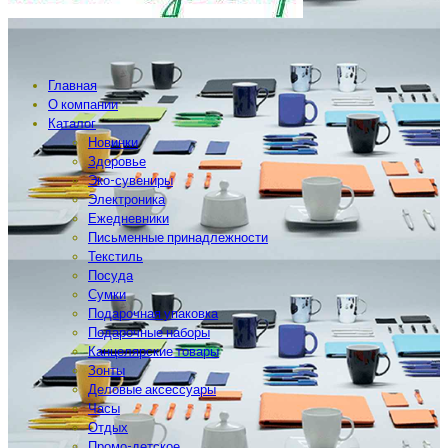
Главная
О компании
Каталог
Новинки
Здоровье
Эко-сувениры
Электроника
Ежедневники
Письменные принадлежности
Текстиль
Посуда
Сумки
Подарочная упаковка
Подарочные наборы
Канцелярские товары
Зонты
Деловые аксессуары
Часы
Отдых
Промо-детское