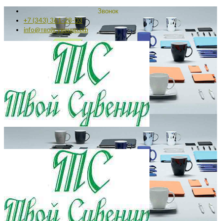
Звонок
+7 (343) 361-28-03
info@твойсувенир.рф