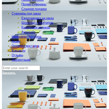
Промо-сувениры
Сладкие подарки
Сувениры под заказ
Ежедневники на заказ
Шоколад с логотипом
Календари на заказ
Акрилайт
Нанесение логотипа
Акции
Оплата и доставка
Контакты
Отзывы
Презентации
Заказать