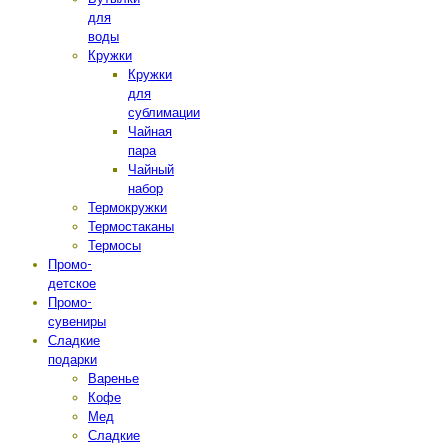
для
воды
Кружки
Кружки
для
сублимации
Чайная
пара
Чайный
набор
Термокружки
Термостаканы
Термосы
Промо-
детское
Промо-
сувениры
Сладкие
подарки
Варенье
Кофе
Мед
Сладкие