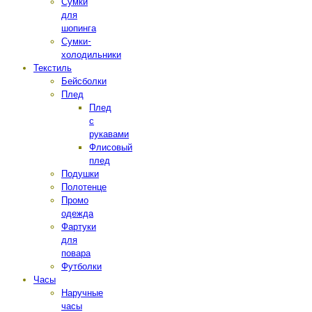
Сумки
для
шопинга
Сумки-
холодильники
Текстиль
Бейсболки
Плед
Плед
с
рукавами
Флисовый
плед
Подушки
Полотенце
Промо
одежда
Фартуки
для
повара
Футболки
Часы
Наручные
часы