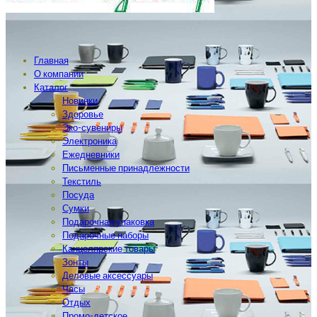
Главная
О компании
Каталог
Новинки
Здоровье
Эко-сувениры
Электроника
Ежедневники
Письменные принадлежности
Текстиль
Посуда
Сумки
Подарочная упаковка
Подарочные наборы
Канцелярские товары
Зонты
Деловые аксессуары
Часы
Отдых
Промо-детское