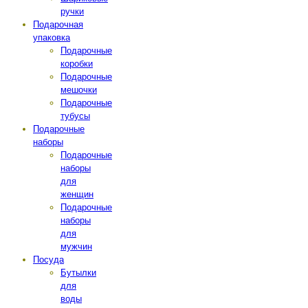
ручки
Подарочная
упаковка
Подарочные
коробки
Подарочные
мешочки
Подарочные
тубусы
Подарочные
наборы
Подарочные
наборы
для
женщин
Подарочные
наборы
для
мужчин
Посуда
Бутылки
для
воды