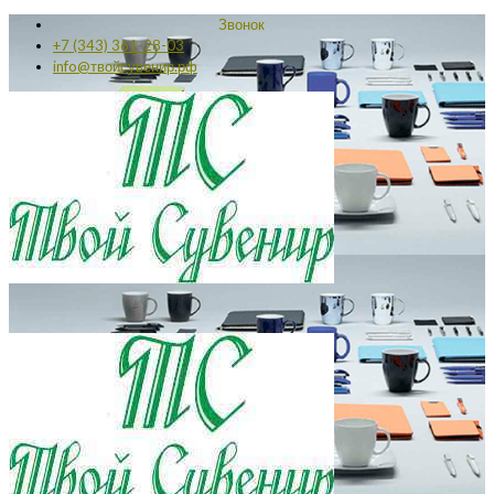
Звонок
+7 (343) 361-28-03
info@твойсувенир.рф