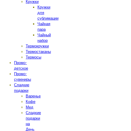
Кружки
Кружки
для
сублимации
Чайная
пара
Чайный
набор
Термокружки
Термостаканы
Термосы
Промо-
детское
Промо-
сувениры
Сладкие
подарки
Варенье
Кофе
Мед
Сладкие
подарки
на
День