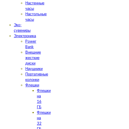
Настенные
часы
Настольные
часы
Эко-
сувениры
Электроника
Power
Bank
Внешние
жесткие
диски
Наушники
Портативные
колонки
Флешки
Флешки
на
16
ГБ
Флешки
на
32
ГБ