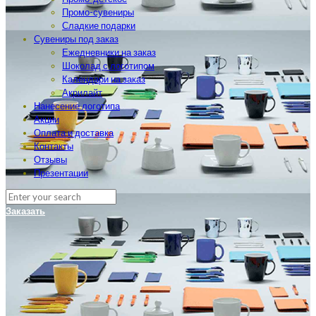
Промо-сувениры
Сладкие подарки
Сувениры под заказ
Ежедневники на заказ
Шоколад с логотипом
Календари на заказ
Акрилайт
Нанесение логотипа
Акции
Оплата и доставка
Контакты
Отзывы
Презентации
Заказать