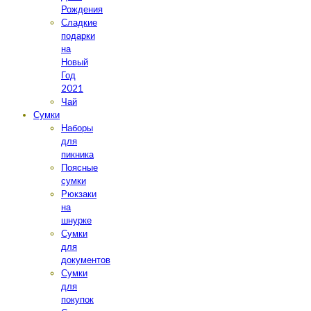
Рождения
Сладкие
подарки
на
Новый
Год
2021
Чай
Сумки
Наборы
для
пикника
Поясные
сумки
Рюкзаки
на
шнурке
Сумки
для
документов
Сумки
для
покупок