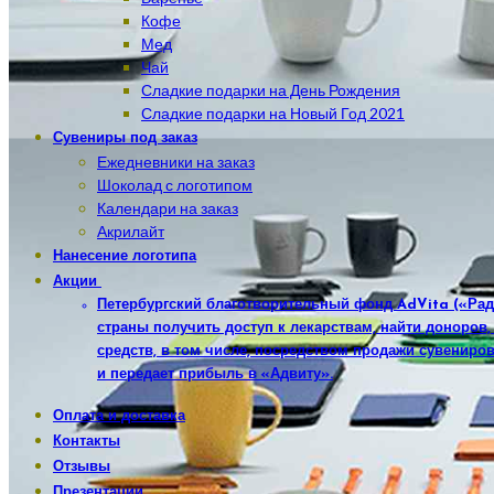
Кофе
Мед
Чай
Сладкие подарки на День Рождения
Сладкие подарки на Новый Год 2021
Сувениры под заказ
Ежедневники на заказ
Шоколад с логотипом
Календари на заказ
Акрилайт
Нанесение логотипа
Акции
Петербургский благотворительный фонд AdVita («Рад
страны получить доступ к лекарствам, найти доноров
средств, в том числе, посредством продажи сувениров
и передает прибыль в «Адвиту».
Оплата и доставка
Контакты
Отзывы
Презентации