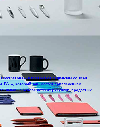
. Пожертвования позволяют пациентам со всей
а AdVita, который занимается привлечением
данными на основе детских рисунков, продает их