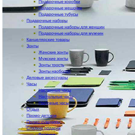
Подарочные коробки
Подарочные мешочки
Подарочные тубусы
Подарочные наборы
Подарочные наборы для женщин
Подарочные наборы для мужчин
Канцелярские товары
Зонты
Женские зонты
Мужские зонты
Зонты трость
Зонты наоборот
Деловые аксессуары
Часы
Настенные часы
Настольные часы
Наручные часы
Отдых
Промо-детское
Промо-сувениры
Сладкие подарки
Варенье