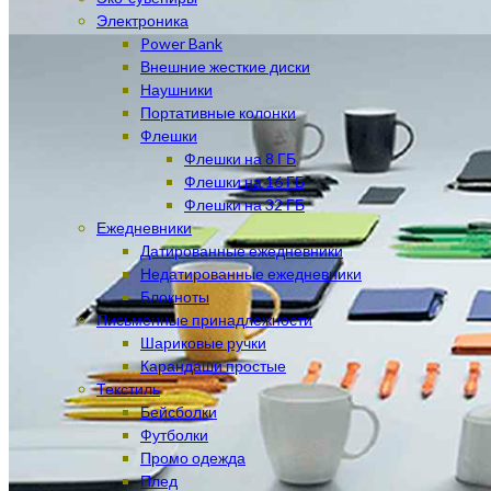
Электроника
Power Bank
Внешние жесткие диски
Наушники
Портативные колонки
Флешки
Флешки на 8 ГБ
Флешки на 16 ГБ
Флешки на 32 ГБ
Ежедневники
Датированные ежедневники
Недатированные ежедневники
Блокноты
Письменные принадлежности
Шариковые ручки
Карандаши простые
Текстиль
Бейсболки
Футболки
Промо одежда
Плед