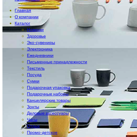
Главная
О компании
Каталог
Новинки
Здоровье
Эко-сувениры
Электроника
Ежедневники
Письменные принадлежности
Текстиль
Посуда
Сумки
Подарочная упаковка
Подарочные наборы
Канцелярские товары
Зонты
Деловые аксессуары
Часы
Отдых
Промо-детское