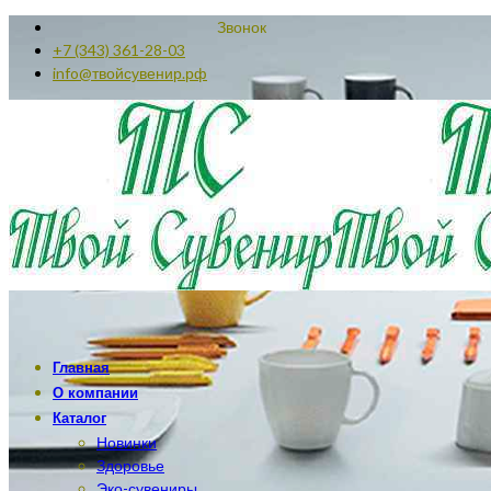
Звонок
+7 (343) 361-28-03
info@твойсувенир.рф
Главная
О компании
Каталог
Новинки
Здоровье
Эко-сувениры