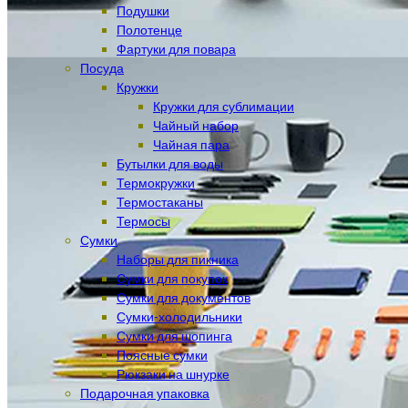
Подушки
Полотенце
Фартуки для повара
Посуда
Кружки
Кружки для сублимации
Чайный набор
Чайная пара
Бутылки для воды
Термокружки
Термостаканы
Термосы
Сумки
Наборы для пикника
Сумки для покупок
Сумки для документов
Сумки-холодильники
Сумки для шопинга
Поясные сумки
Рюкзаки на шнурке
Подарочная упаковка