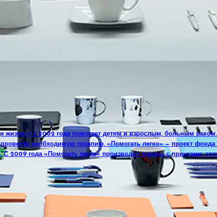
и жизни») с 2002 года помогает детям и взрослым, больным раком
, провести необходимую терапию. «Помогать легко» — проект фонд
. С 2009 года «Помогать легко» производит товары с принтами, соз