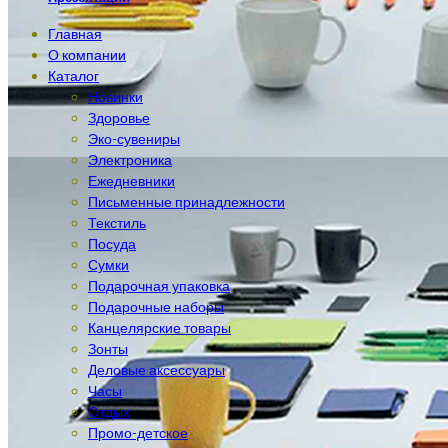
Главная
О компании
Каталог
Новинки
Здоровье
Эко-сувениры
Электроника
Ежедневники
Письменные принадлежности
Текстиль
Посуда
Сумки
Подарочная упаковка
Подарочные наборы
Канцелярские товары
Зонты
Деловые аксессуары
Часы
Отдых
Промо-детское