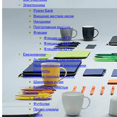
Электроника
Power Bank
Внешние жесткие диски
Наушники
Портативные колонки
Флешки
Флешки на 8 ГБ
Флешки на 16 ГБ
Флешки на 32 ГБ
Ежедневники
Датированные ежедневники
Недатированные ежедневники
Блокноты
Письменные принадлежности
Шариковые ручки
Карандаши простые
Текстиль
Бейсболки
Футболки
Промо одежда
Плед