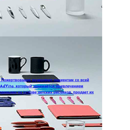
. Пожертвования позволяют пациентам со всей
а AdVita, который занимается привлечением
данными на основе детских рисунков, продает их