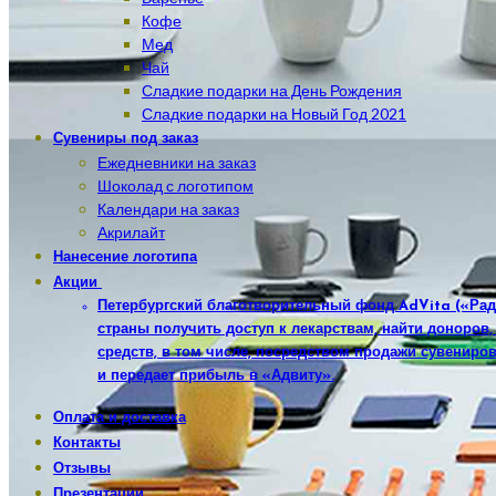
Кофе
Мед
Чай
Сладкие подарки на День Рождения
Сладкие подарки на Новый Год 2021
Сувениры под заказ
Ежедневники на заказ
Шоколад с логотипом
Календари на заказ
Акрилайт
Нанесение логотипа
Акции
Петербургский благотворительный фонд AdVita («Рад
страны получить доступ к лекарствам, найти доноров
средств, в том числе, посредством продажи сувениров
и передает прибыль в «Адвиту».
Оплата и доставка
Контакты
Отзывы
Презентации