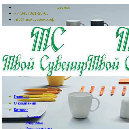
Звонок
+7 (343) 361-28-03
info@твойсувенир.рф
Главная
О компании
Каталог
Новинки
Здоровье
Эко-сувениры