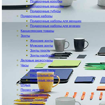
Подарочные коробки
Подарочные мешочки
Подарочные тубусы
Подарочные наборы
Подарочные наборы для женщин
Подарочные наборы для мужчин
Канцелярские товары
Зонты
Женские зонты
Мужские зонты
Зонты трость
Зонты наоборот
Деловые аксессуары
Часы
Настенные часы
Настольные часы
Наручные часы
Отдых
Промо-детское
Промо-сувениры
Сладкие подарки
Варенье