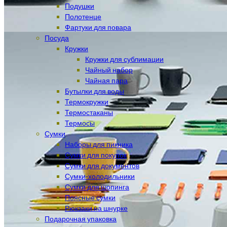
Подушки
Полотенце
Фартуки для повара
Посуда
Кружки
Кружки для сублимации
Чайный набор
Чайная пара
Бутылки для воды
Термокружки
Термостаканы
Термосы
Сумки
Наборы для пикника
Сумки для покупок
Сумки для документов
Сумки-холодильники
Сумки для шопинга
Поясные сумки
Рюкзаки на шнурке
Подарочная упаковка