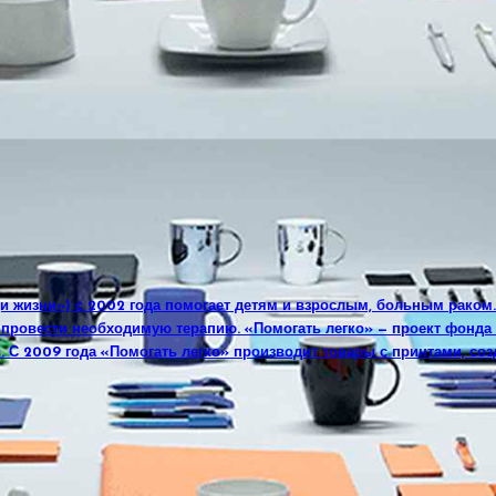
и жизни») с 2002 года помогает детям и взрослым, больным раком
, провести необходимую терапию. «Помогать легко» — проект фонд
. С 2009 года «Помогать легко» производит товары с принтами, соз