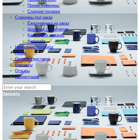
Промо-сувениры
Сладкие подарки
Сувениры под заказ
Ежедневники на заказ
Шоколад с логотипом
Календари на заказ
Акрилайт
Нанесение логотипа
Акции
Оплата и доставка
Контакты
Отзывы
Презентации
Заказать