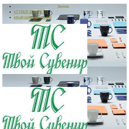
Звонок
+7 (343) 361-28-03
info@твойсувенир.рф