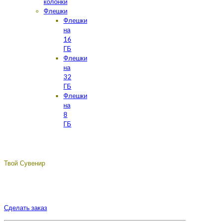
колонки
Флешки
Флешки
на
16
ГБ
Флешки
на
32
ГБ
Флешки
на
8
ГБ
Твой Сувенир
Подберём, разработаем, сделаем, доставим - лучший
сувенир с логотипом вашей компании.
Сделать заказ