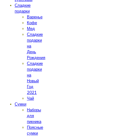
Сладкие
подарки
Варенье
Кофе
Мед
Сладкие
подарки
на
День
Рождения
Сладкие
подарки
на
Новый
Год
2021
Чай
Сумки
Наборы
для
пикника
Поясные
сумки