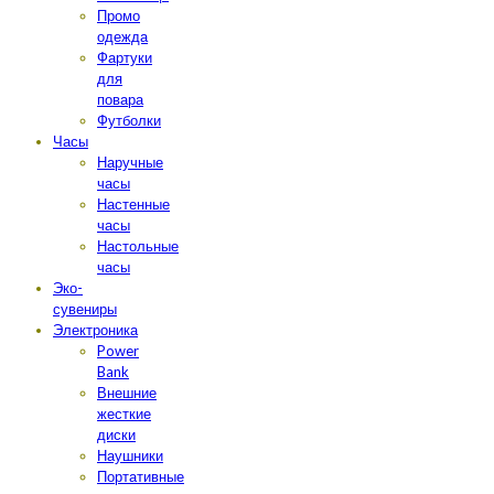
Промо
одежда
Фартуки
для
повара
Футболки
Часы
Наручные
часы
Настенные
часы
Настольные
часы
Эко-
сувениры
Электроника
Power
Bank
Внешние
жесткие
диски
Наушники
Портативные