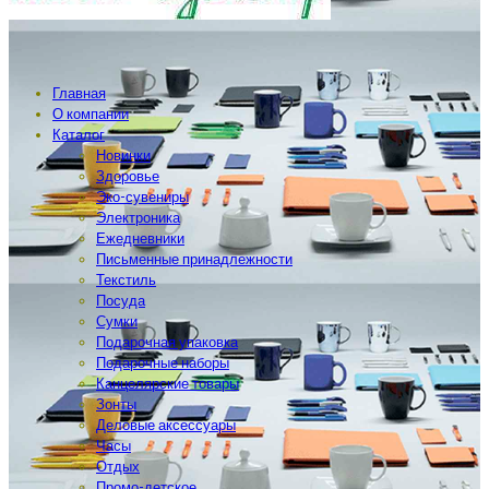
Главная
О компании
Каталог
Новинки
Здоровье
Эко-сувениры
Электроника
Ежедневники
Письменные принадлежности
Текстиль
Посуда
Сумки
Подарочная упаковка
Подарочные наборы
Канцелярские товары
Зонты
Деловые аксессуары
Часы
Отдых
Промо-детское