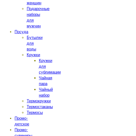
женщин
Подарочные
наборы
для
мужчин
Посуда
Бутылки
для
воды
Кружки
Кружки
для
сублимации
Чайная
пара
Чайный
набор
Термокружки
Термостаканы
Термосы
Промо-
детское
Промо-
сувениры