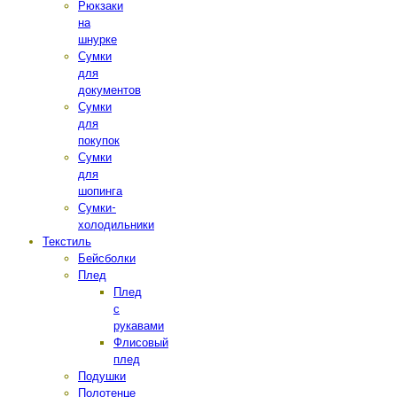
Рюкзаки
на
шнурке
Сумки
для
документов
Сумки
для
покупок
Сумки
для
шопинга
Сумки-
холодильники
Текстиль
Бейсболки
Плед
Плед
с
рукавами
Флисовый
плед
Подушки
Полотенце