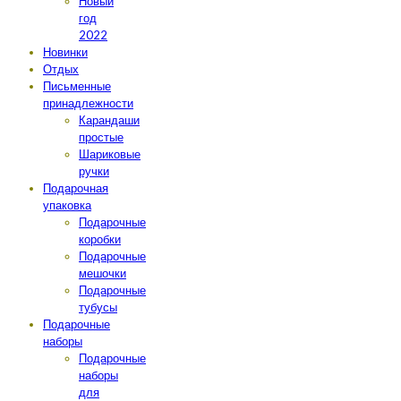
Новый
год
2022
Новинки
Отдых
Письменные
принадлежности
Карандаши
простые
Шариковые
ручки
Подарочная
упаковка
Подарочные
коробки
Подарочные
мешочки
Подарочные
тубусы
Подарочные
наборы
Подарочные
наборы
для