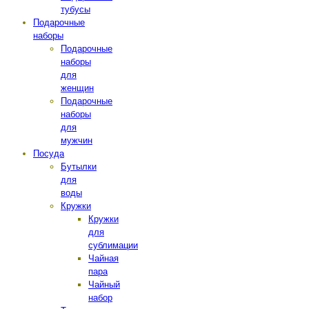
тубусы
Подарочные
наборы
Подарочные
наборы
для
женщин
Подарочные
наборы
для
мужчин
Посуда
Бутылки
для
воды
Кружки
Кружки
для
сублимации
Чайная
пара
Чайный
набор