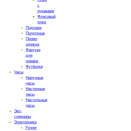
с
рукавами
Флисовый
плед
Подушки
Полотенце
Промо
одежда
Фартуки
для
повара
Футболки
Часы
Наручные
часы
Настенные
часы
Настольные
часы
Эко-
сувениры
Электроника
Power