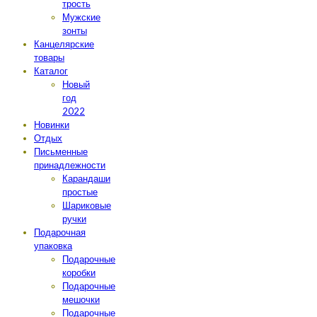
трость
Мужские
зонты
Канцелярские
товары
Каталог
Новый
год
2022
Новинки
Отдых
Письменные
принадлежности
Карандаши
простые
Шариковые
ручки
Подарочная
упаковка
Подарочные
коробки
Подарочные
мешочки
Подарочные