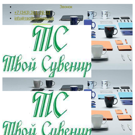
Звонок
+7 (343) 361-28-03
info@твойсувенир.рф