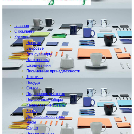
Главная
О компании
Каталог
Новинки
Здоровье
Эко-сувениры
Электроника
Ежедневники
Письменные принадлежности
Текстиль
Посуда
Сумки
Подарочная упаковка
Подарочные наборы
Канцелярские товары
Зонты
Деловые аксессуары
Часы
Отдых
Промо-детское