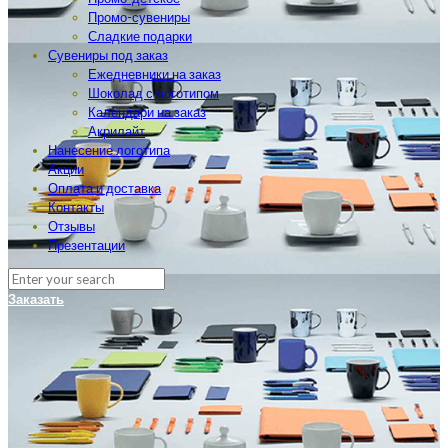
Промо-сувениры
Сладкие подарки
Сувениры под заказ
Ежедневники на заказ
Шоколад с логотипом
Календари на заказ
Акрилайт
Нанесение логотипа
Акции
Оплата и доставка
Контакты
Отзывы
Презентации
Заказать