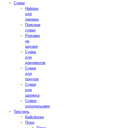
Сумки
Наборы
для
пикника
Поясные
сумки
Рюкзаки
на
шнурке
Сумки
для
документов
Сумки
для
покупок
Сумки
для
шопинга
Сумки-
холодильники
Текстиль
Бейсболки
Плед
Плед