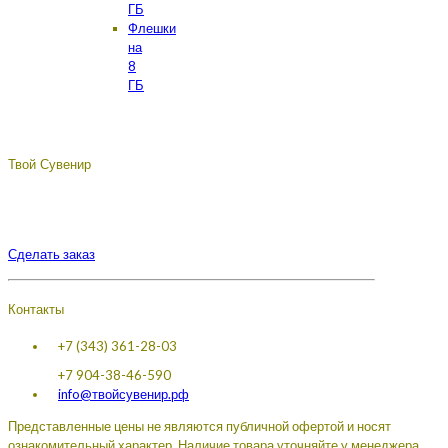
ГБ
Флешки
на
8
ГБ
Твой Сувенир
Подберём, разработаем, сделаем, доставим - лучший
сувенир с логотипом вашей компании.
Сделать заказ
Контакты
+7 (343) 361-28-03
+7 904-38-46-590
info@твойсувенир.рф
Представленные цены не являются публичной офертой и носят
ознакомительный характер. Наличие товара уточняйте у менеджера.