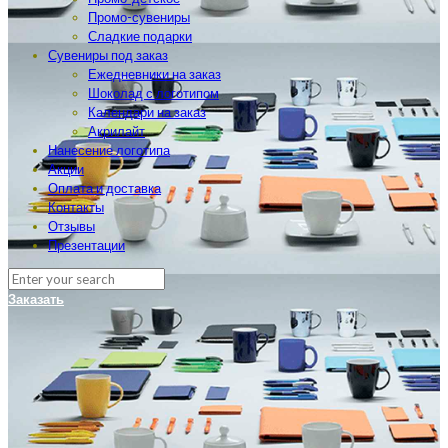
Промо-сувениры
Сладкие подарки
Сувениры под заказ
Ежедневники на заказ
Шоколад с логотипом
Календари на заказ
Акрилайт
Нанесение логотипа
Акции
Оплата и доставка
Контакты
Отзывы
Презентации
Заказать