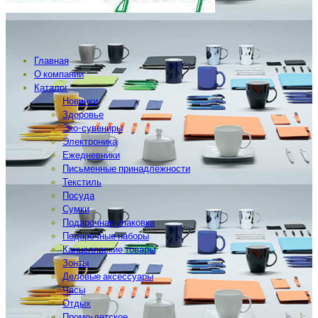
Главная
О компании
Каталог
Новинки
Здоровье
Эко-сувениры
Электроника
Ежедневники
Письменные принадлежности
Текстиль
Посуда
Сумки
Подарочная упаковка
Подарочные наборы
Канцелярские товары
Зонты
Деловые аксессуары
Часы
Отдых
Промо-детское