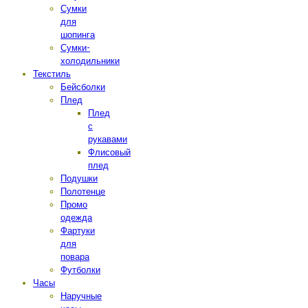
Сумки
для
шопинга
Сумки-
холодильники
Текстиль
Бейсболки
Плед
Плед
с
рукавами
Флисовый
плед
Подушки
Полотенце
Промо
одежда
Фартуки
для
повара
Футболки
Часы
Наручные