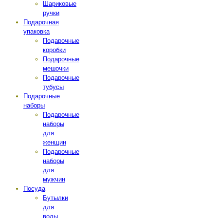
Шариковые
ручки
Подарочная
упаковка
Подарочные
коробки
Подарочные
мешочки
Подарочные
тубусы
Подарочные
наборы
Подарочные
наборы
для
женщин
Подарочные
наборы
для
мужчин
Посуда
Бутылки
для
воды