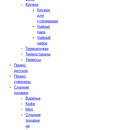
Кружки
Кружки
для
сублимации
Чайная
пара
Чайный
набор
Термокружки
Термостаканы
Термосы
Промо-
детское
Промо-
сувениры
Сладкие
подарки
Варенье
Кофе
Мед
Сладкие
подарки
на