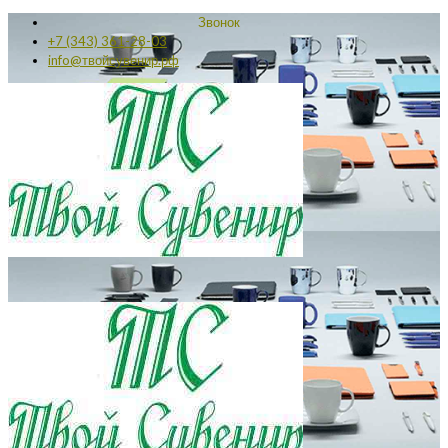
Звонок
+7 (343) 361-28-03
info@твойсувенир.рф