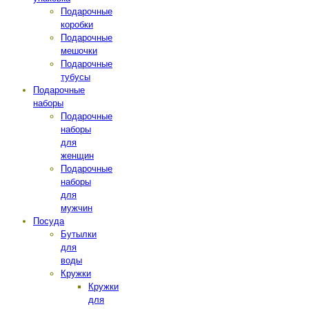
Подарочные
коробки
Подарочные
мешочки
Подарочные
тубусы
Подарочные
наборы
Подарочные
наборы
для
женщин
Подарочные
наборы
для
мужчин
Посуда
Бутылки
для
воды
Кружки
Кружки
для