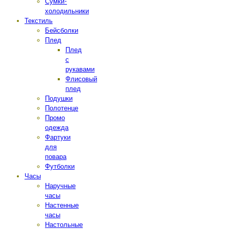
Сумки-
холодильники
Текстиль
Бейсболки
Плед
Плед
с
рукавами
Флисовый
плед
Подушки
Полотенце
Промо
одежда
Фартуки
для
повара
Футболки
Часы
Наручные
часы
Настенные
часы
Настольные