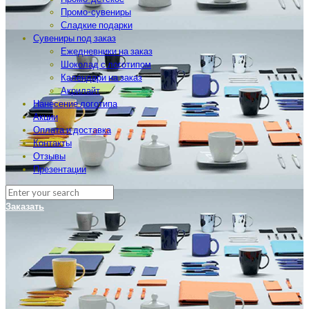
Промо-сувениры
Сладкие подарки
Сувениры под заказ
Ежедневники на заказ
Шоколад с логотипом
Календари на заказ
Акрилайт
Нанесение логотипа
Акции
Оплата и доставка
Контакты
Отзывы
Презентации
Заказать