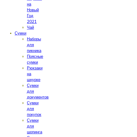
на
Новый
Год
2021
Чай
Сумки
Наборы
для
пикника
Поясные
сумки
Рюкзаки
на
шнурке
Сумки
для
документов
Сумки
для
покупок
Сумки
для
шопинга