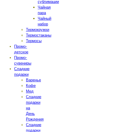
сублимации
Чайная
пара
Чайный
набор
Термокружки
Термостаканы
Термосы
Промо-
детское
Промо-
сувениры
Сладкие
подарки
Варенье
Кофе
Мед
Сладкие
подарки
на
День
Рождения
Сладкие
подарки