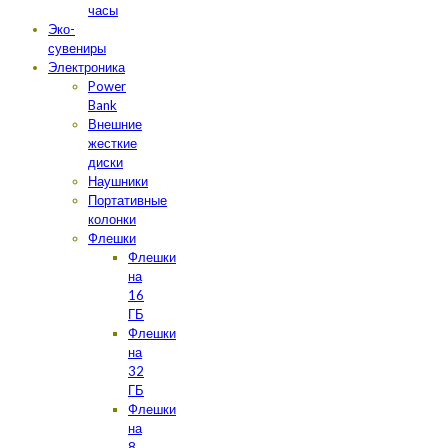
часы
Эко-
сувениры
Электроника
Power
Bank
Внешние
жесткие
диски
Наушники
Портативные
колонки
Флешки
Флешки
на
16
ГБ
Флешки
на
32
ГБ
Флешки
на
8