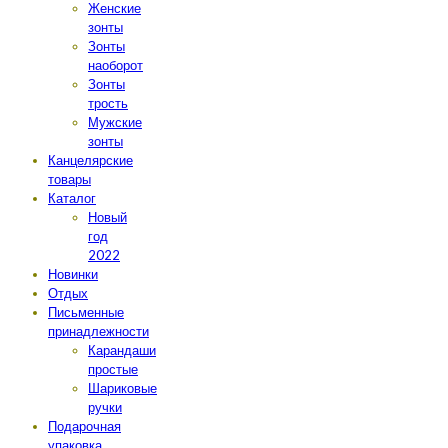
Женские
зонты
Зонты
наоборот
Зонты
трость
Мужские
зонты
Канцелярские
товары
Каталог
Новый
год
2022
Новинки
Отдых
Письменные
принадлежности
Карандаши
простые
Шариковые
ручки
Подарочная
упаковка