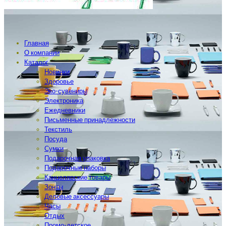
Главная
О компании
Каталог
Новинки
Здоровье
Эко-сувениры
Электроника
Ежедневники
Письменные принадлежности
Текстиль
Посуда
Сумки
Подарочная упаковка
Подарочные наборы
Канцелярские товары
Зонты
Деловые аксессуары
Часы
Отдых
Промо-детское