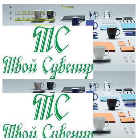
Звонок
+7 (343) 361-28-03
info@твойсувенир.рф