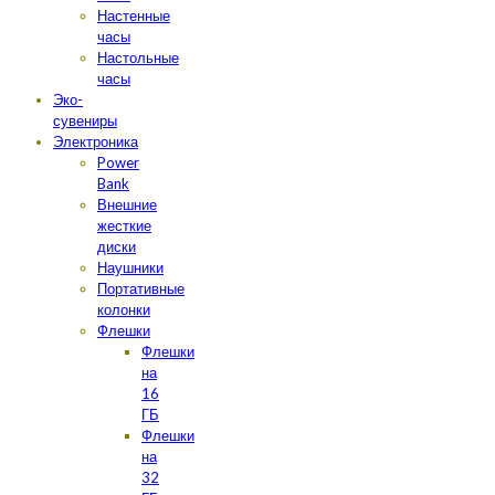
Настенные
часы
Настольные
часы
Эко-
сувениры
Электроника
Power
Bank
Внешние
жесткие
диски
Наушники
Портативные
колонки
Флешки
Флешки
на
16
ГБ
Флешки
на
32