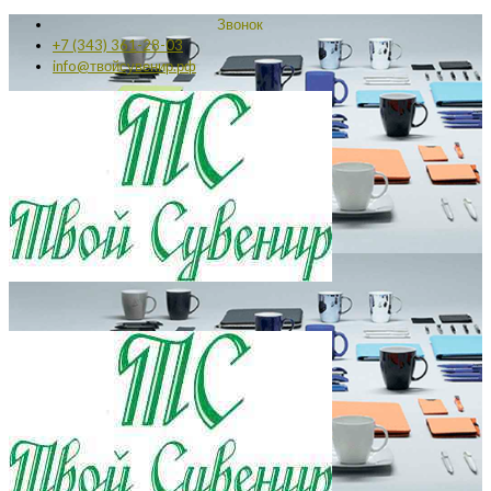
Звонок
+7 (343) 361-28-03
info@твойсувенир.рф