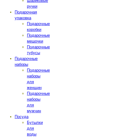
Шариковые
ручки
Подарочная
упаковка
Подарочные
коробки
Подарочные
мешочки
Подарочные
тубусы
Подарочные
наборы
Подарочные
наборы
для
женщин
Подарочные
наборы
для
мужчин
Посуда
Бутылки
для
воды