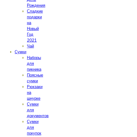
Рождения
Сладкие
подарки
на
Новый
Год
2021
Чай
Сумки
Наборы
для
пикника
Поясные
сумки
Рюкзаки
на
шнурке
Сумки
для
документов
Сумки
для
покупок