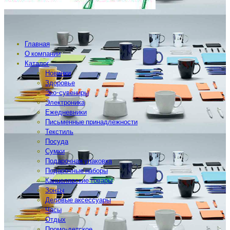
Главная
О компании
Каталог
Новинки
Здоровье
Эко-сувениры
Электроника
Ежедневники
Письменные принадлежности
Текстиль
Посуда
Сумки
Подарочная упаковка
Подарочные наборы
Канцелярские товары
Зонты
Деловые аксессуары
Часы
Отдых
Промо-детское