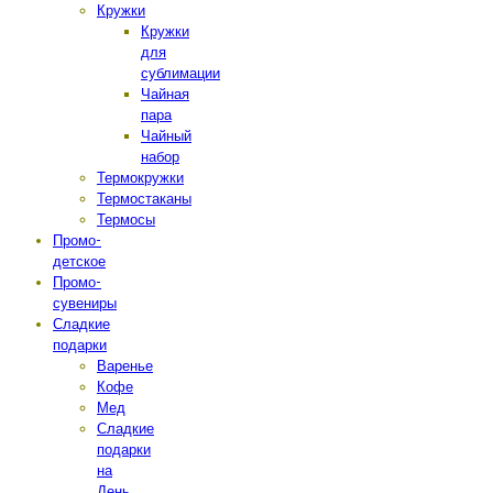
Кружки
Кружки
для
сублимации
Чайная
пара
Чайный
набор
Термокружки
Термостаканы
Термосы
Промо-
детское
Промо-
сувениры
Сладкие
подарки
Варенье
Кофе
Мед
Сладкие
подарки
на
День