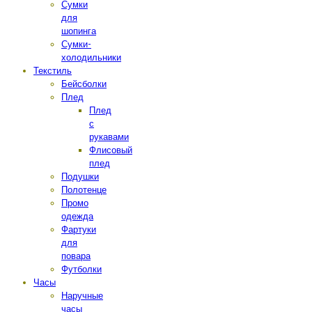
Сумки
для
шопинга
Сумки-
холодильники
Текстиль
Бейсболки
Плед
Плед
с
рукавами
Флисовый
плед
Подушки
Полотенце
Промо
одежда
Фартуки
для
повара
Футболки
Часы
Наручные
часы