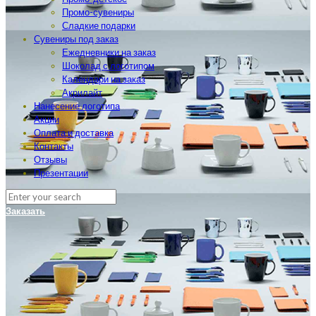
Промо-сувениры
Сладкие подарки
Сувениры под заказ
Ежедневники на заказ
Шоколад с логотипом
Календари на заказ
Акрилайт
Нанесение логотипа
Акции
Оплата и доставка
Контакты
Отзывы
Презентации
Заказать