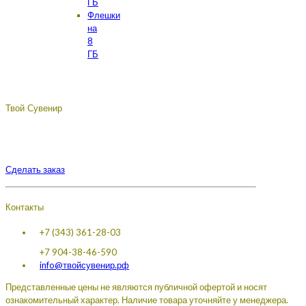
ГБ
Флешки
на
8
ГБ
Твой Сувенир
Подберём, разработаем, сделаем, доставим - лучший
сувенир с логотипом вашей компании.
Сделать заказ
Контакты
+7 (343) 361-28-03
+7 904-38-46-590
info@твойсувенир.рф
Представленные цены не являются публичной офертой и носят
ознакомительный характер. Наличие товара уточняйте у менеджера.