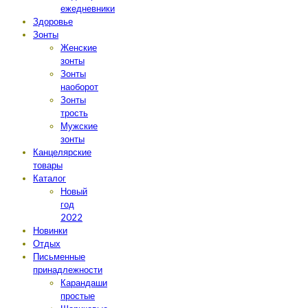
ежедневники
Здоровье
Зонты
Женские
зонты
Зонты
наоборот
Зонты
трость
Мужские
зонты
Канцелярские
товары
Каталог
Новый
год
2022
Новинки
Отдых
Письменные
принадлежности
Карандаши
простые