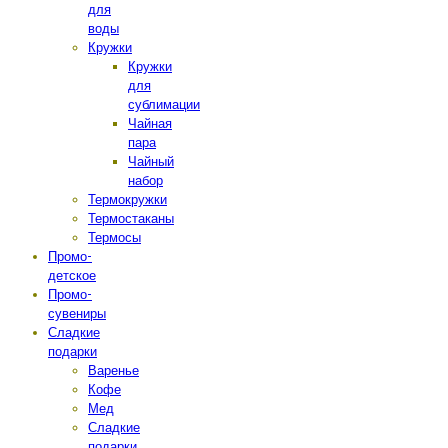
для
воды
Кружки
Кружки
для
сублимации
Чайная
пара
Чайный
набор
Термокружки
Термостаканы
Термосы
Промо-
детское
Промо-
сувениры
Сладкие
подарки
Варенье
Кофе
Мед
Сладкие
подарки