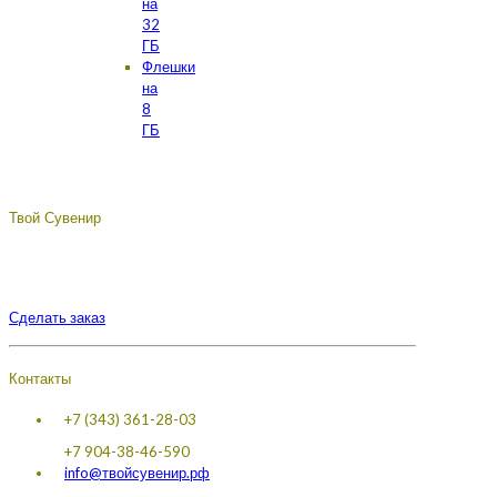
на
32
ГБ
Флешки
на
8
ГБ
Твой Сувенир
Подберём, разработаем, сделаем, доставим - лучший
сувенир с логотипом вашей компании.
Сделать заказ
Контакты
+7 (343) 361-28-03
+7 904-38-46-590
info@твойсувенир.рф