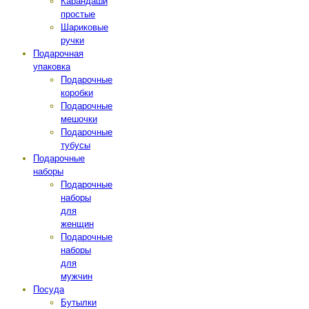
Карандаши
простые
Шариковые
ручки
Подарочная
упаковка
Подарочные
коробки
Подарочные
мешочки
Подарочные
тубусы
Подарочные
наборы
Подарочные
наборы
для
женщин
Подарочные
наборы
для
мужчин
Посуда
Бутылки