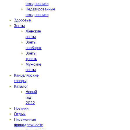
ежедневники
Недатированные
ежедневники
Здоровье
Зонты
Женские
зонты
Зонты
наоборот
Зонты
трость
Мужские
зонты
Канцелярские
товары
Каталог
Новый
год
2022
Новинки
Отдых
Письменные
принадлежности