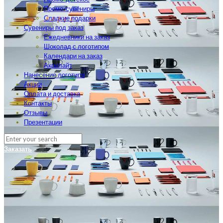
Промо-сувениры
Сладкие подарки
Сувениры под заказ
Ежедневники на заказ
Шоколад с логотипом
Календари на заказ
Акрилайт
Нанесение логотипа
Акции
Оплата и доставка
Контакты
Отзывы
Презентации
Заказать