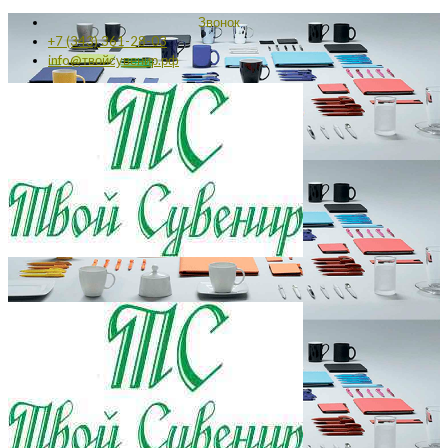
Звонок
+7 (343) 361-28-03
info@твойсувенир.рф