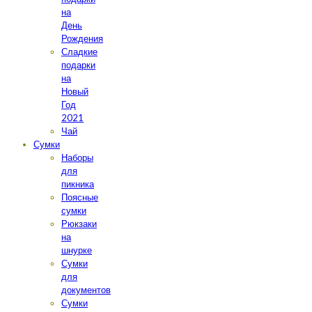
на
День
Рождения
Сладкие
подарки
на
Новый
Год
2021
Чай
Сумки
Наборы
для
пикника
Поясные
сумки
Рюкзаки
на
шнурке
Сумки
для
документов
Сумки