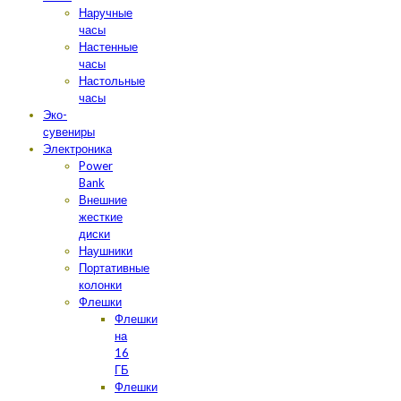
Наручные
часы
Настенные
часы
Настольные
часы
Эко-
сувениры
Электроника
Power
Bank
Внешние
жесткие
диски
Наушники
Портативные
колонки
Флешки
Флешки
на
16
ГБ
Флешки