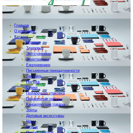
Главная
О компании
Каталог
Новинки
Здоровье
Эко-сувениры
Электроника
Ежедневники
Письменные принадлежности
Текстиль
Посуда
Сумки
Подарочная упаковка
Подарочные наборы
Канцелярские товары
Зонты
Деловые аксессуары
Часы
Отдых
Промо-детское