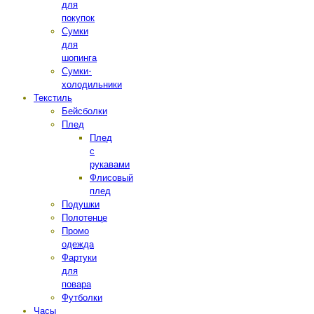
для
покупок
Сумки
для
шопинга
Сумки-
холодильники
Текстиль
Бейсболки
Плед
Плед
с
рукавами
Флисовый
плед
Подушки
Полотенце
Промо
одежда
Фартуки
для
повара
Футболки
Часы