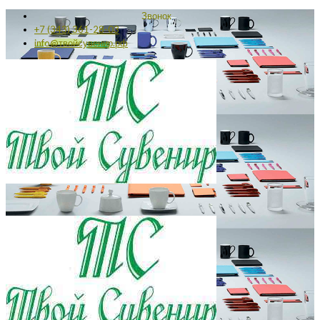
Звонок
+7 (343) 361-28-03
info@твойсувенир.рф