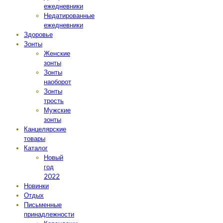
ежедневники
Недатированные
ежедневники
Здоровье
Зонты
Женские
зонты
Зонты
наоборот
Зонты
трость
Мужские
зонты
Канцелярские
товары
Каталог
Новый
год
2022
Новинки
Отдых
Письменные
принадлежности