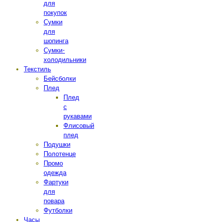
для
покупок
Сумки
для
шопинга
Сумки-
холодильники
Текстиль
Бейсболки
Плед
Плед
с
рукавами
Флисовый
плед
Подушки
Полотенце
Промо
одежда
Фартуки
для
повара
Футболки
Часы