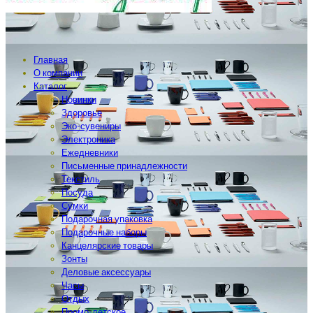
Главная
О компании
Каталог
Новинки
Здоровье
Эко-сувениры
Электроника
Ежедневники
Письменные принадлежности
Текстиль
Посуда
Сумки
Подарочная упаковка
Подарочные наборы
Канцелярские товары
Зонты
Деловые аксессуары
Часы
Отдых
Промо-детское