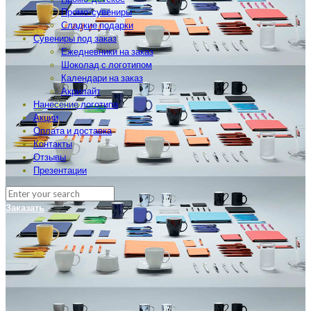
Промо-сувениры
Сладкие подарки
Сувениры под заказ
Ежедневники на заказ
Шоколад с логотипом
Календари на заказ
Акрилайт
Нанесение логотипа
Акции
Оплата и доставка
Контакты
Отзывы
Презентации
Заказать