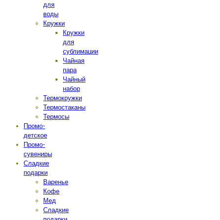
для
воды
Кружки
Кружки
для
сублимации
Чайная
пара
Чайный
набор
Термокружки
Термостаканы
Термосы
Промо-
детское
Промо-
сувениры
Сладкие
подарки
Варенье
Кофе
Мед
Сладкие
подарки