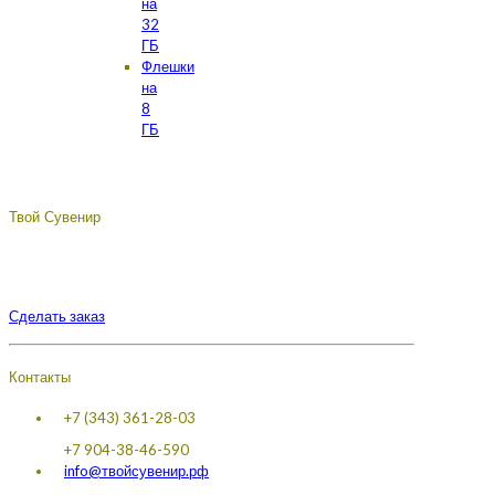
на
32
ГБ
Флешки
на
8
ГБ
Твой Сувенир
Подберём, разработаем, сделаем, доставим - лучший
сувенир с логотипом вашей компании.
Сделать заказ
Контакты
+7 (343) 361-28-03
+7 904-38-46-590
info@твойсувенир.рф