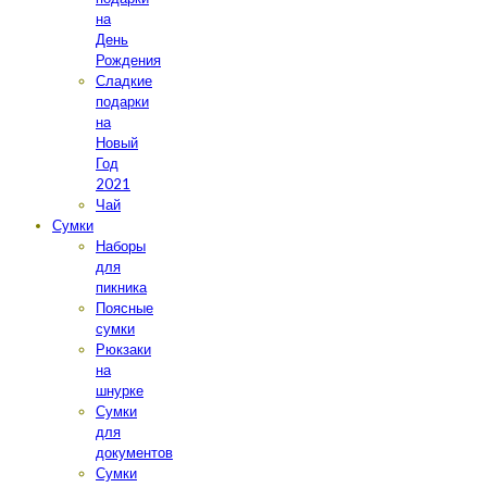
на
День
Рождения
Сладкие
подарки
на
Новый
Год
2021
Чай
Сумки
Наборы
для
пикника
Поясные
сумки
Рюкзаки
на
шнурке
Сумки
для
документов
Сумки