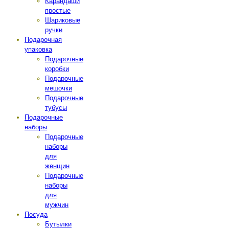
Карандаши
простые
Шариковые
ручки
Подарочная
упаковка
Подарочные
коробки
Подарочные
мешочки
Подарочные
тубусы
Подарочные
наборы
Подарочные
наборы
для
женщин
Подарочные
наборы
для
мужчин
Посуда
Бутылки