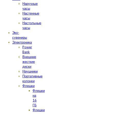
Наручные
часы
Настенные
часы
Настольные
часы
Эко-
сувениры
Электроника
Power
Bank
Внешние
жесткие
диски
Наушники
Портативные
колонки
Флешки
Флешки
на
16
ГБ
Флешки