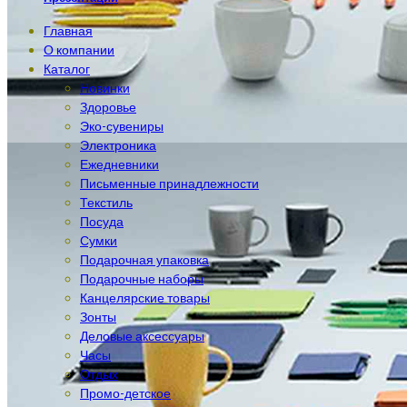
Главная
О компании
Каталог
Новинки
Здоровье
Эко-сувениры
Электроника
Ежедневники
Письменные принадлежности
Текстиль
Посуда
Сумки
Подарочная упаковка
Подарочные наборы
Канцелярские товары
Зонты
Деловые аксессуары
Часы
Отдых
Промо-детское