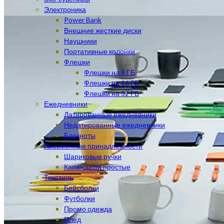
Электроника
Power Bank
Внешние жесткие диски
Наушники
Портативные колонки
Флешки
Флешки на 8 ГБ
Флешки на 16 ГБ
Флешки на 32 ГБ
Ежедневники
Датированные ежедневники
Недатированные ежедневники
Блокноты
Письменные принадлежности
Шариковые ручки
Карандаши простые
Текстиль
Бейсболки
Футболки
Промо одежда
Плед