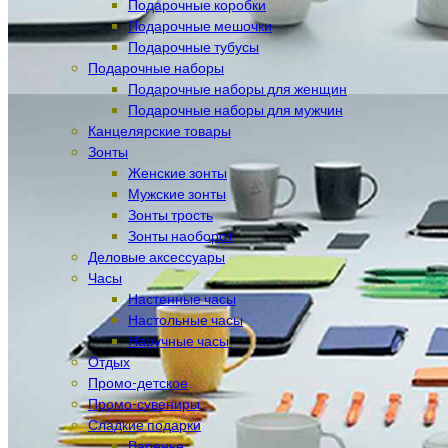
Подарочные коробки
Подарочные мешочки
Подарочные тубусы
Подарочные наборы
Подарочные наборы для женщин
Подарочные наборы для мужчин
Канцелярские товары
Зонты
Женские зонты
Мужские зонты
Зонты трость
Зонты наоборот
Деловые аксессуары
Часы
Настенные часы
Настольные часы
Наручные часы
Отдых
Промо-детское
Промо-сувениры
Сладкие подарки
Варенье