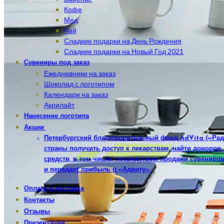
Кофе
Мед
Чай
Сладкие подарки на День Рождения
Сладкие подарки на Новый Год 2021
Сувениры под заказ
Ежедневники на заказ
Шоколад с логотипом
Календари на заказ
Акрилайт
Нанесение логотипа
Акции
Петербургский благотворительный фонд AdVita («Рад
страны получить доступ к лекарствам, найти доноров
средств, в том числе, посредством продажи сувениров
и передает прибыль в «Адвиту».
Оплата и доставка
Контакты
Отзывы
Презентации