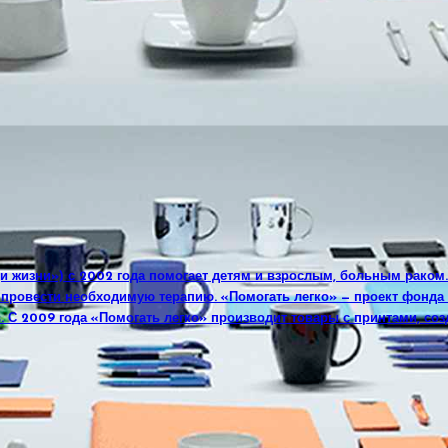
и жизни») с 2002 года помогает детям и взрослым, больным раком
, провести необходимую терапию. «Помогать легко» — проект фонд
. С 2009 года «Помогать легко» производит товары с принтами, соз