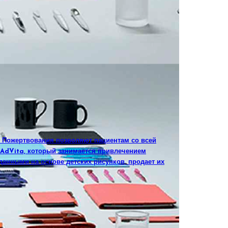
. Пожертвования позволяют пациентам со всей
а AdVita, который занимается привлечением
данными на основе детских рисунков, продает их