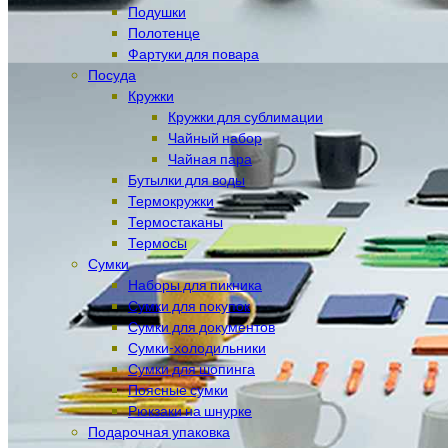
Подушки
Полотенце
Фартуки для повара
Посуда
Кружки
Кружки для сублимации
Чайный набор
Чайная пара
Бутылки для воды
Термокружки
Термостаканы
Термосы
Сумки
Наборы для пикника
Сумки для покупок
Сумки для документов
Сумки-холодильники
Сумки для шопинга
Поясные сумки
Рюкзаки на шнурке
Подарочная упаковка