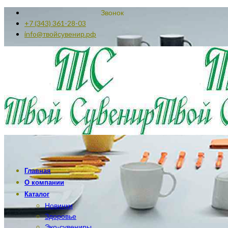
Звонок
+7 (343) 361-28-03
info@твойсувенир.рф
Главная
О компании
Каталог
Новинки
Здоровье
Эко-сувениры