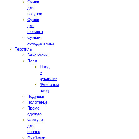
Сумки
для
покупок
Сумки
для
шопинга
Сумки-
холодильники
Текстиль
Бейсболки
Плед
Плед
с
рукавами
Флисовый
плед
Подушки
Полотенце
Промо
одежда
Фартуки
для
повара
Футболки