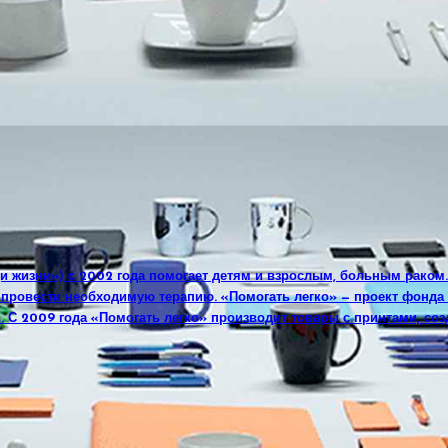
и жизни») с 2002 года помогает детям и взрослым, больным раком
, провести необходимую терапию. «Помогать легко» — проект фонд
. С 2009 года «Помогать легко» производит товары с принтами, соз