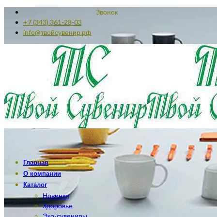
Звонок
+7 (343) 361-28-03
info@твойсувенир.рф
Главная
О компании
Каталог
Новинки
Здоровье
Эко-сувениры