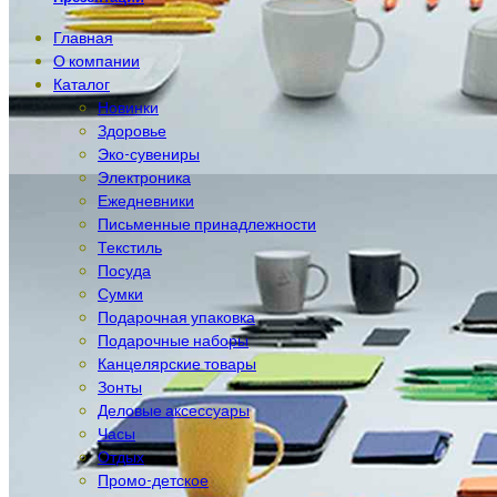
Главная
О компании
Каталог
Новинки
Здоровье
Эко-сувениры
Электроника
Ежедневники
Письменные принадлежности
Текстиль
Посуда
Сумки
Подарочная упаковка
Подарочные наборы
Канцелярские товары
Зонты
Деловые аксессуары
Часы
Отдых
Промо-детское