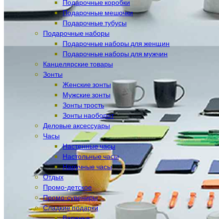
Подарочные коробки
Подарочные мешочки
Подарочные тубусы
Подарочные наборы
Подарочные наборы для женщин
Подарочные наборы для мужчин
Канцелярские товары
Зонты
Женские зонты
Мужские зонты
Зонты трость
Зонты наоборот
Деловые аксессуары
Часы
Настенные часы
Настольные часы
Наручные часы
Отдых
Промо-детское
Промо-сувениры
Сладкие подарки
Варенье