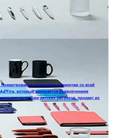
. Пожертвования позволяют пациентам со всей
а AdVita, который занимается привлечением
данными на основе детских рисунков, продает их