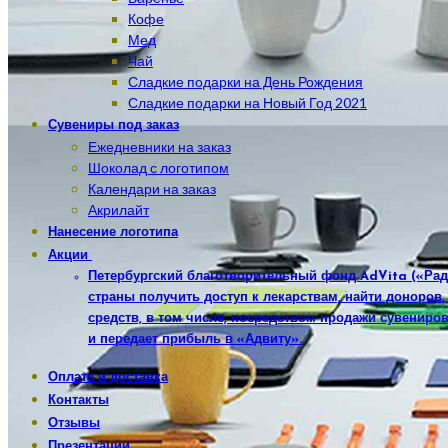
Кофе
Мед
Чай
Сладкие подарки на День Рождения
Сладкие подарки на Новый Год 2021
Сувениры под заказ
Ежедневники на заказ
Шоколад с логотипом
Календари на заказ
Акрилайт
Нанесение логотипа
Акции
Петербургский благотворительный фонд AdVita («Рад
страны получить доступ к лекарствам, найти доноров
средств, в том числе, посредством продажи сувениров
и передает прибыль в «Адвиту».
Оплата и доставка
Контакты
Отзывы
Презентации