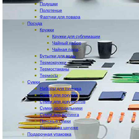
Подушки
Полотенце
Фартуки для повара
Посуда
Кружки
Кружки для сублимации
Чайный набор
Чайная пара
Бутылки для воды
Термокружки
Термостаканы
Термосы
Сумки
Наборы для пикника
Сумки для покупок
Сумки для документов
Сумки-холодильники
Сумки для шопинга
Поясные сумки
Рюкзаки на шнурке
Подарочная упаковка