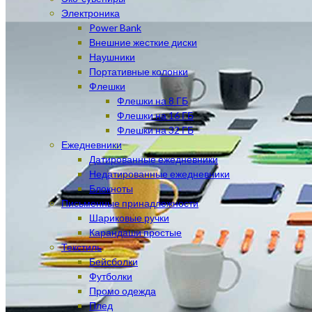
Электроника
Power Bank
Внешние жесткие диски
Наушники
Портативные колонки
Флешки
Флешки на 8 ГБ
Флешки на 16 ГБ
Флешки на 32 ГБ
Ежедневники
Датированные ежедневники
Недатированные ежедневники
Блокноты
Письменные принадлежности
Шариковые ручки
Карандаши простые
Текстиль
Бейсболки
Футболки
Промо одежда
Плед