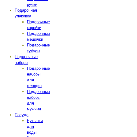
ручки
Подарочная
упаковка
Подарочные
коробки
Подарочные
мешочки
Подарочные
тубусы
Подарочные
наборы
Подарочные
наборы
для
женщин
Подарочные
наборы
для
мужчин
Посуда
Бутылки
для
воды