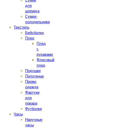
Сумки
для
шопинга
Сумки-
холодильники
Текстиль
Бейсболки
Плед
Плед
с
рукавами
Флисовый
плед
Подушки
Полотенце
Промо
одежда
Фартуки
для
повара
Футболки
Часы
Наручные
часы