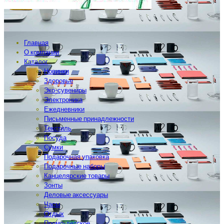
Главная
О компании
Каталог
Новинки
Здоровье
Эко-сувениры
Электроника
Ежедневники
Письменные принадлежности
Текстиль
Посуда
Сумки
Подарочная упаковка
Подарочные наборы
Канцелярские товары
Зонты
Деловые аксессуары
Часы
Отдых
Промо-детское