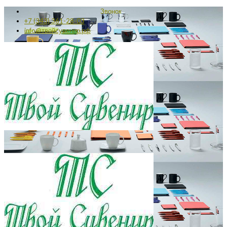
Звонок
+7 (343) 361-28-03
info@твойсувенир.рф