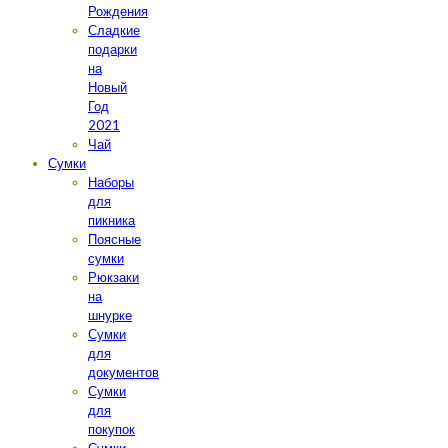
Рождения
Сладкие
подарки
на
Новый
Год
2021
Чай
Сумки
Наборы
для
пикника
Поясные
сумки
Рюкзаки
на
шнурке
Сумки
для
документов
Сумки
для
покупок