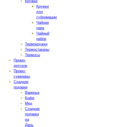
Кружки
Кружки
для
сублимации
Чайная
пара
Чайный
набор
Термокружки
Термостаканы
Термосы
Промо-
детское
Промо-
сувениры
Сладкие
подарки
Варенье
Кофе
Мед
Сладкие
подарки
на
День