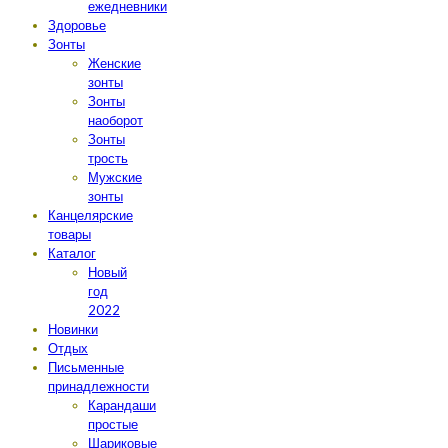
ежедневники
Здоровье
Зонты
Женские
зонты
Зонты
наоборот
Зонты
трость
Мужские
зонты
Канцелярские
товары
Каталог
Новый
год
2022
Новинки
Отдых
Письменные
принадлежности
Карандаши
простые
Шариковые