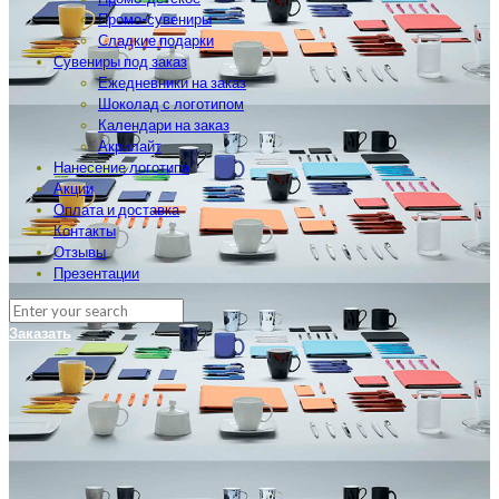
Промо-сувениры
Сладкие подарки
Сувениры под заказ
Ежедневники на заказ
Шоколад с логотипом
Календари на заказ
Акрилайт
Нанесение логотипа
Акции
Оплата и доставка
Контакты
Отзывы
Презентации
Заказать