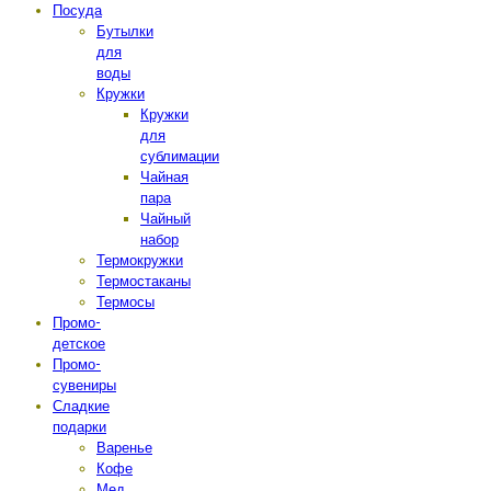
Посуда
Бутылки
для
воды
Кружки
Кружки
для
сублимации
Чайная
пара
Чайный
набор
Термокружки
Термостаканы
Термосы
Промо-
детское
Промо-
сувениры
Сладкие
подарки
Варенье
Кофе
Мед