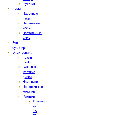
Футболки
Часы
Наручные
часы
Настенные
часы
Настольные
часы
Эко-
сувениры
Электроника
Power
Bank
Внешние
жесткие
диски
Наушники
Портативные
колонки
Флешки
Флешки
на
16