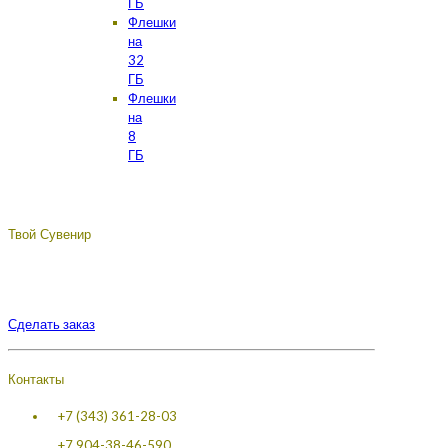
ГБ
Флешки
на
32
ГБ
Флешки
на
8
ГБ
Твой Сувенир
Подберём, разработаем, сделаем, доставим - лучший
сувенир с логотипом вашей компании.
Сделать заказ
Контакты
+7 (343) 361-28-03
+7 904-38-46-590