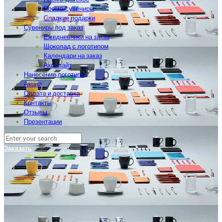
Промо-сувениры
Сладкие подарки
Сувениры под заказ
Ежедневники на заказ
Шоколад с логотипом
Календари на заказ
Акрилайт
Нанесение логотипа
Акции
Оплата и доставка
Контакты
Отзывы
Презентации
Заказать