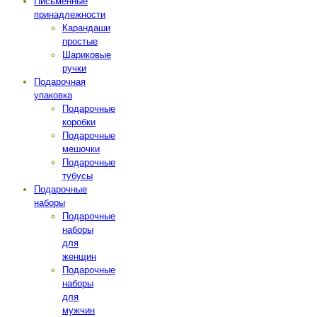
Письменные
принадлежности
Карандаши
простые
Шариковые
ручки
Подарочная
упаковка
Подарочные
коробки
Подарочные
мешочки
Подарочные
тубусы
Подарочные
наборы
Подарочные
наборы
для
женщин
Подарочные
наборы
для
мужчин