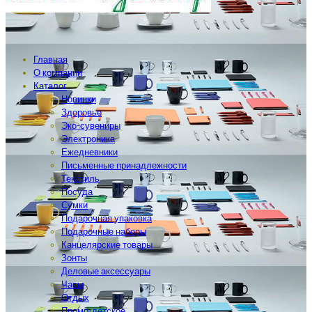
Главная
О компании
Каталог
Новинки
Здоровье
Эко-сувениры
Электроника
Ежедневники
Письменные принадлежности
Текстиль
Посуда
Сумки
Подарочная упаковка
Подарочные наборы
Канцелярские товары
Зонты
Деловые аксессуары
Часы
Отдых
Промо-детское