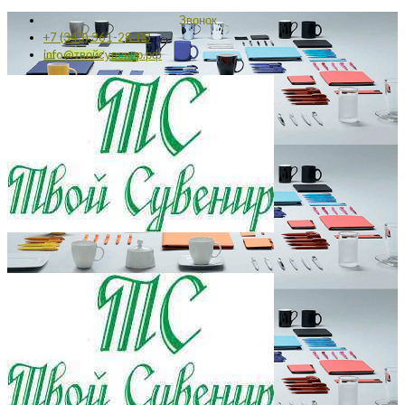
Звонок
+7 (343) 361-28-03
info@твойсувенир.рф