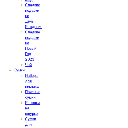
Сладкие
подарки
на
День
Рождения
Сладкие
подарки
на
Новый
Год
2021
Чай
Сумки
Наборы
для
пикника
Поясные
сумки
Рюкзаки
на
шнурке
Сумки
для