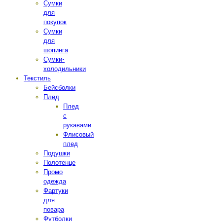
Сумки
для
покупок
Сумки
для
шопинга
Сумки-
холодильники
Текстиль
Бейсболки
Плед
Плед
с
рукавами
Флисовый
плед
Подушки
Полотенце
Промо
одежда
Фартуки
для
повара
Футболки