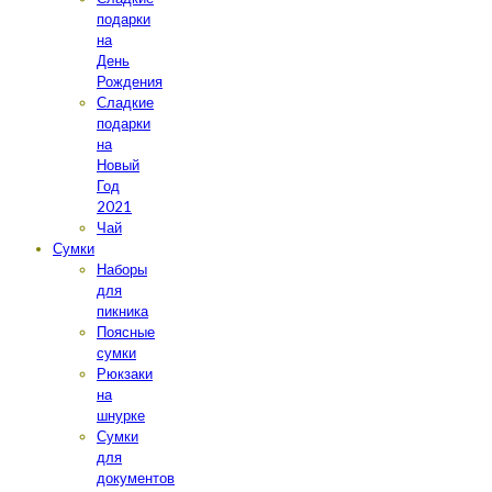
подарки
на
День
Рождения
Сладкие
подарки
на
Новый
Год
2021
Чай
Сумки
Наборы
для
пикника
Поясные
сумки
Рюкзаки
на
шнурке
Сумки
для
документов