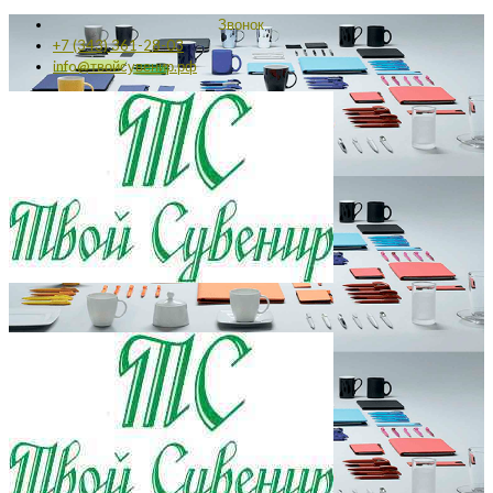
Звонок
+7 (343) 361-28-03
info@твойсувенир.рф