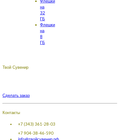
Флешки
на
32
ГБ
Флешки
на
8
ГБ
Твой Сувенир
Подберём, разработаем, сделаем, доставим - лучший
сувенир с логотипом вашей компании.
Сделать заказ
Контакты
+7 (343) 361-28-03
+7 904-38-46-590
info@твойсувенир.рф