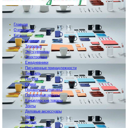
Главная
О компании
Каталог
Новинки
Здоровье
Эко-сувениры
Электроника
Ежедневники
Письменные принадлежности
Текстиль
Посуда
Сумки
Подарочная упаковка
Подарочные наборы
Канцелярские товары
Зонты
Деловые аксессуары
Часы
Отдых
Промо-детское