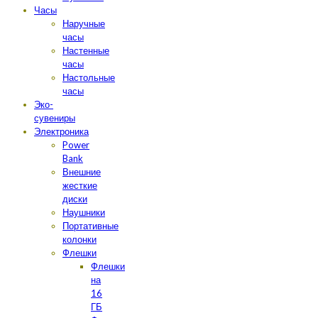
Часы
Наручные
часы
Настенные
часы
Настольные
часы
Эко-
сувениры
Электроника
Power
Bank
Внешние
жесткие
диски
Наушники
Портативные
колонки
Флешки
Флешки
на
16
ГБ