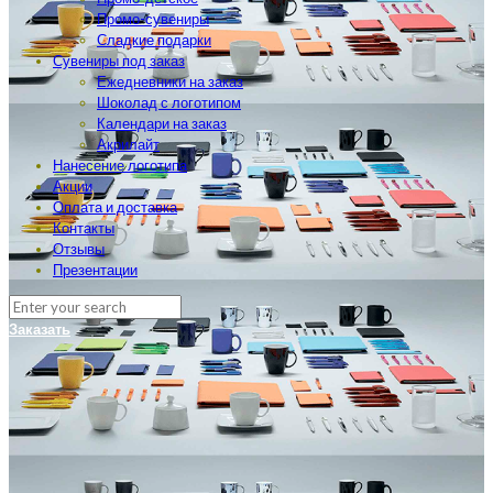
Промо-сувениры
Сладкие подарки
Сувениры под заказ
Ежедневники на заказ
Шоколад с логотипом
Календари на заказ
Акрилайт
Нанесение логотипа
Акции
Оплата и доставка
Контакты
Отзывы
Презентации
Заказать