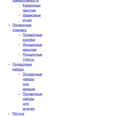
принадлежности
Карандаши
простые
Шариковые
ручки
Подарочная
упаковка
Подарочные
коробки
Подарочные
мешочки
Подарочные
тубусы
Подарочные
наборы
Подарочные
наборы
для
женщин
Подарочные
наборы
для
мужчин
Посуда