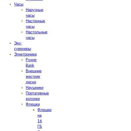
Часы
Наручные
часы
Настенные
часы
Настольные
часы
Эко-
сувениры
Электроника
Power
Bank
Внешние
жесткие
диски
Наушники
Портативные
колонки
Флешки
Флешки
на
16
ГБ