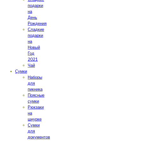
подарки
на
День
Рождения
Сладкие
подарки
на
Новый
Год
2021
Чай
Сумки
Наборы
для
пикника
Поясные
сумки
Рюкзаки
на
шнурке
Сумки
для
документов