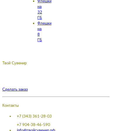
Флешки
на
32
ГБ
Флешки
на
8
ГБ
Твой Сувенир
Подберём, разработаем, сделаем, доставим - лучший
сувенир с логотипом вашей компании.
Сделать заказ
Контакты
+7 (343) 361-28-03
+7 904-38-46-590
info@твойсувенир.рф