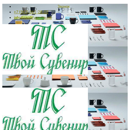
Звонок
+7 (343) 361-28-03
info@твойсувенир.рф