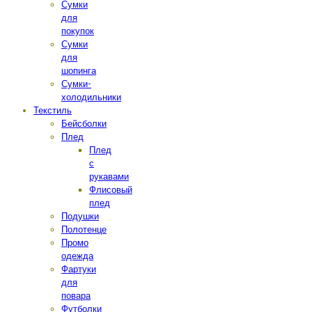
Сумки
для
покупок
Сумки
для
шопинга
Сумки-
холодильники
Текстиль
Бейсболки
Плед
Плед
с
рукавами
Флисовый
плед
Подушки
Полотенце
Промо
одежда
Фартуки
для
повара
Футболки