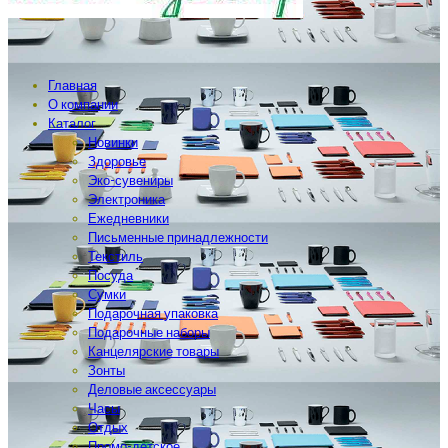
Главная
О компании
Каталог
Новинки
Здоровье
Эко-сувениры
Электроника
Ежедневники
Письменные принадлежности
Текстиль
Посуда
Сумки
Подарочная упаковка
Подарочные наборы
Канцелярские товары
Зонты
Деловые аксессуары
Часы
Отдых
Промо-детское