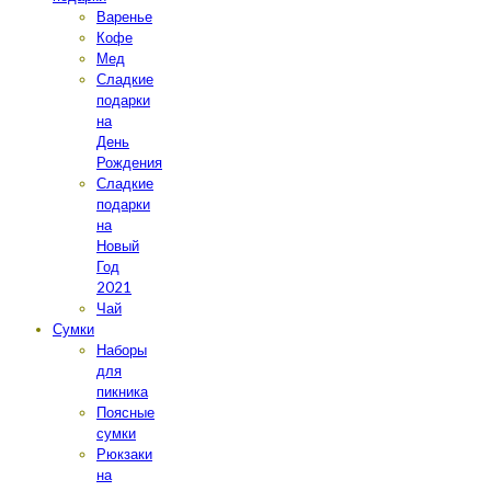
Варенье
Кофе
Мед
Сладкие
подарки
на
День
Рождения
Сладкие
подарки
на
Новый
Год
2021
Чай
Сумки
Наборы
для
пикника
Поясные
сумки
Рюкзаки
на