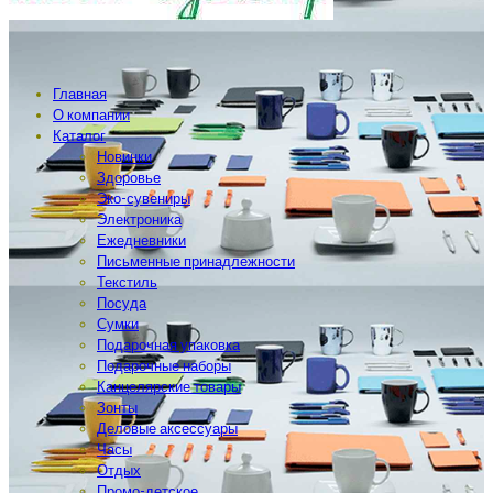
Главная
О компании
Каталог
Новинки
Здоровье
Эко-сувениры
Электроника
Ежедневники
Письменные принадлежности
Текстиль
Посуда
Сумки
Подарочная упаковка
Подарочные наборы
Канцелярские товары
Зонты
Деловые аксессуары
Часы
Отдых
Промо-детское