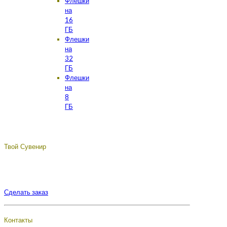
Флешки
на
16
ГБ
Флешки
на
32
ГБ
Флешки
на
8
ГБ
Твой Сувенир
Подберём, разработаем, сделаем, доставим - лучший
сувенир с логотипом вашей компании.
Сделать заказ
Контакты