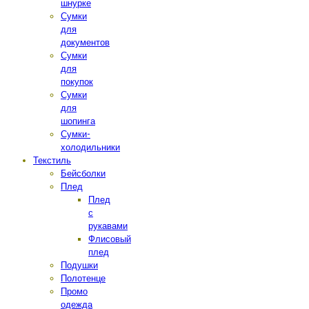
шнурке
Сумки
для
документов
Сумки
для
покупок
Сумки
для
шопинга
Сумки-
холодильники
Текстиль
Бейсболки
Плед
Плед
с
рукавами
Флисовый
плед
Подушки
Полотенце
Промо
одежда