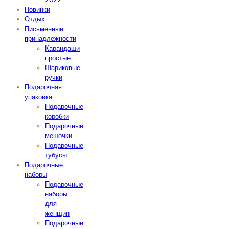
Новинки
Отдых
Письменные
принадлежности
Карандаши
простые
Шариковые
ручки
Подарочная
упаковка
Подарочные
коробки
Подарочные
мешочки
Подарочные
тубусы
Подарочные
наборы
Подарочные
наборы
для
женщин
Подарочные