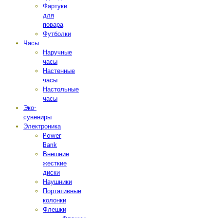
Фартуки
для
повара
Футболки
Часы
Наручные
часы
Настенные
часы
Настольные
часы
Эко-
сувениры
Электроника
Power
Bank
Внешние
жесткие
диски
Наушники
Портативные
колонки
Флешки