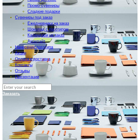
Промо-сувениры
Сладкие подарки
Сувениры под заказ
Ежедневники на заказ
Шоколад с логотипом
Календари на заказ
Акрилайт
Нанесение логотипа
Акции
Оплата и доставка
Контакты
Отзывы
Презентации
Заказать