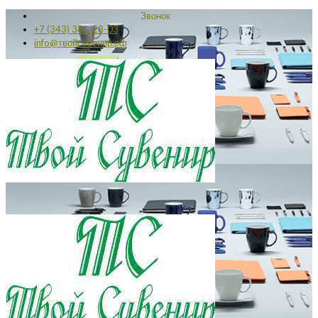
Звонок
+7 (343) 361-28-03
info@твойсувенир.рф