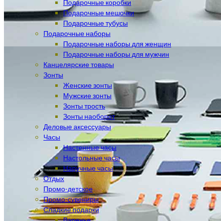
Подарочные коробки
Подарочные мешочки
Подарочные тубусы
Подарочные наборы
Подарочные наборы для женщин
Подарочные наборы для мужчин
Канцелярские товары
Зонты
Женские зонты
Мужские зонты
Зонты трость
Зонты наоборот
Деловые аксессуары
Часы
Настенные часы
Настольные часы
Наручные часы
Отдых
Промо-детское
Промо-сувениры
Сладкие подарки
Варенье