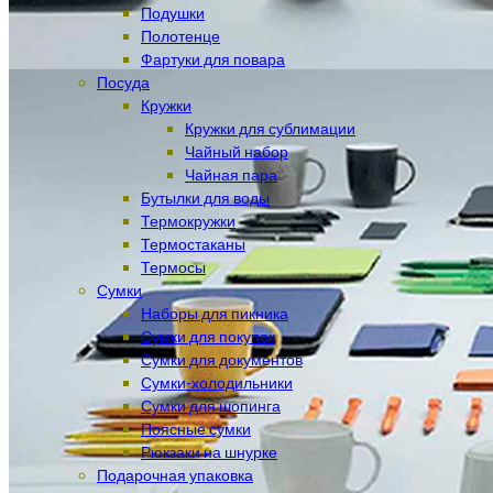
Подушки
Полотенце
Фартуки для повара
Посуда
Кружки
Кружки для сублимации
Чайный набор
Чайная пара
Бутылки для воды
Термокружки
Термостаканы
Термосы
Сумки
Наборы для пикника
Сумки для покупок
Сумки для документов
Сумки-холодильники
Сумки для шопинга
Поясные сумки
Рюкзаки на шнурке
Подарочная упаковка