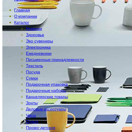
Главная
О компании
Каталог
Новинки
Здоровье
Эко-сувениры
Электроника
Ежедневники
Письменные принадлежности
Текстиль
Посуда
Сумки
Подарочная упаковка
Подарочные наборы
Канцелярские товары
Зонты
Деловые аксессуары
Часы
Отдых
Промо-детское