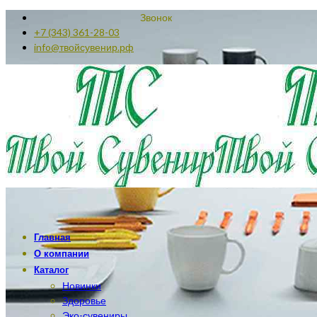
Звонок
+7 (343) 361-28-03
info@твойсувенир.рф
Главная
О компании
Каталог
Новинки
Здоровье
Эко-сувениры