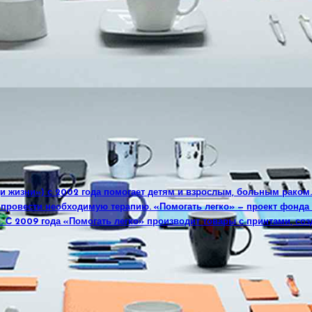
и жизни») с 2002 года помогает детям и взрослым, больным раком
, провести необходимую терапию. «Помогать легко» — проект фонд
. С 2009 года «Помогать легко» производит товары с принтами, соз