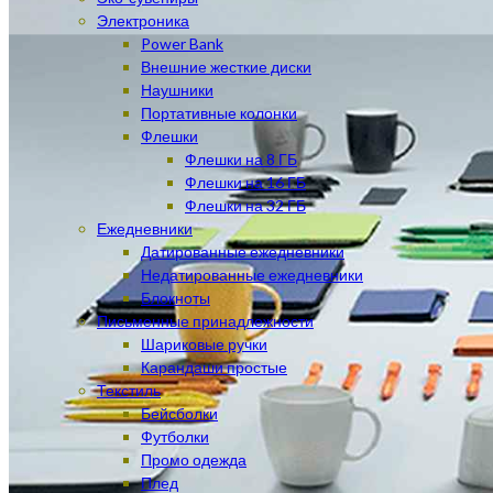
Электроника
Power Bank
Внешние жесткие диски
Наушники
Портативные колонки
Флешки
Флешки на 8 ГБ
Флешки на 16 ГБ
Флешки на 32 ГБ
Ежедневники
Датированные ежедневники
Недатированные ежедневники
Блокноты
Письменные принадлежности
Шариковые ручки
Карандаши простые
Текстиль
Бейсболки
Футболки
Промо одежда
Плед