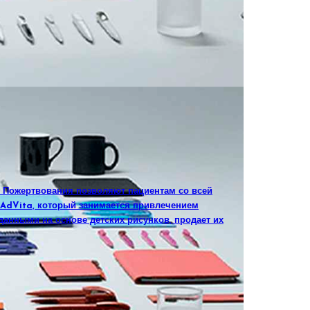
. Пожертвования позволяют пациентам со всей
а AdVita, который занимается привлечением
данными на основе детских рисунков, продает их