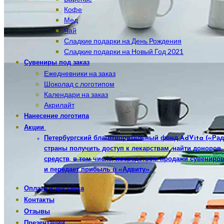
Кофе
Мед
Чай
Сладкие подарки на День Рождения
Сладкие подарки на Новый Год 2021
Сувениры под заказ
Ежедневники на заказ
Шоколад с логотипом
Календари на заказ
Акрилайт
Нанесение логотипа
Акции
Петербургский благотворительный фонд AdVita («Рад
страны получить доступ к лекарствам, найти доноров
средств, в том числе, посредством продажи сувениров
и передает прибыль в «Адвиту».
Оплата и доставка
Контакты
Отзывы
Презентации